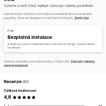
Doporučené produkty
Posílení produktů
Více filtrů
Vyberte si tarif, který nejlépe vyhovuje vašemu podnikání.
Doplňky jedním kliknutím
Plovoucí košík
Výsuvný košík
Personalizované vyhledávání
Vlastní hodnocení
Automaticky otevíraná okna
Vlastní CSS
Vlastní HTML
Vyhledávací panel
Vyloučení výsledků
Partner Nosto Solutions Ltd může samostatně fakturovat externí
poplatky, které se neobjeví na vaší faktuře Shopify.
Zjistit více
Přetahovací editor
Více měn
Více jazyků
Vlastní pravidla
Přizpůsobení zobrazení
Nabídky a doporučení
Responzivní design pro mobilní zařízení
Vlastní CSS
Free
Doplňky produktů
Doporučené produkty
Vlastní styly
Zobrazení filtru
Vlastní filtry
Bezplatná instalace
Často nakupované společně
Balíčky
Množstevní slevy
Stránka výsledků hledání
Řazení
A Nosto account is required and is not free of charge. Contact Nosto
Doporučení pomocí AI
for details.
Analytika
Analytika
Přehledy pomocí AI
Sledování konverzí
A/​B testování
Míry prokliku
Konverzní poměry
Všechny poplatky jsou fakturovány v měně USD.
Zobrazit všechny
Analytika v reálném čase
Přehledy chování
cenové možnosti
Výkonnost doporučení
Vyhledávací dotazy
Recenze
(51)
Celkové hodnocení
4,8