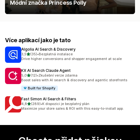
Módní značka Princess Polly
Více aplikací jako je tato
Algolia AI Search & Discovery
z 5 hvězd
3,5
(35)
•
Bezplatná instalace
Celkový počet recenzí: 35
Drive higher conversions and shopper engagement at scale
KX AI Search Claude Agent
z 5 hvězd
5,0
(12)
•
Zkušební verze zdarma
Celkový počet recenzí: 12
Boost sales with AI search & discovery and agentic storefronts
Built for Shopify
Fast Simon AI Search & Filters
z 5 hvězd
4,8
(289)
•
K dispozici je bezplatný plán
Celkový počet recenzí: 289
Maximize your store sales & ROI with this easy-to-install app.