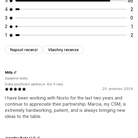
5
46
4
2
3
0
2
1
1
2
Napsat recenzi
Všechny recenze
Milly
Spojené státy
Doba používání aplikace: Asi 4 roky
20. prosinec 2024
I have been working with Nosto for the last two years and
continue to appreciate their partnership. Marcia, my CSM, is
extremely hardworking, patient, and is always bringing new
ideas to the table.
Jennifer Behr LLC