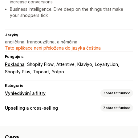
increase conversions
Business Intelligence. Dive deep on the things that make
your shoppers tick
Jazyky
angličtina, francouzština, a němčina
Tato aplikace není přeložena do jazyka čeština
Funguje s:
Pokladna
Shopify Flow
Attentive
Klaviyo
LoyaltyLion
Shopify Plus
Tapcart
Yotpo
Kategorie
Vyhledávání a filtry
Zobrazit funkce
Funkce vyhledávání
Upselling a cross-selling
Zobrazit funkce
Automatické vyplnění
Okamžité vyhledávání
Více jazyků
Přizpůsobení
Vyhledávání pomocí AI
Tolerance překlepů
Upselling v košíku
Upselling na pokladně
Skupiny synonym
Návrhy vyhledávání
Cena
Upselling na stránce produktu
Ukazatel průběhu