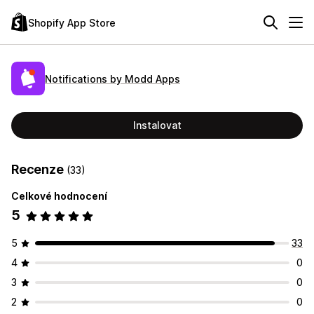
Shopify App Store
Notifications by Modd Apps
Instalovat
Recenze
(33)
Celkové hodnocení
5
5
33
4
0
3
0
2
0