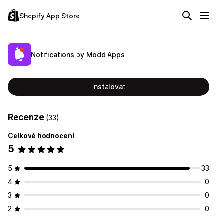
Shopify App Store
Notifications by Modd Apps
Instalovat
Recenze
(33)
Celkové hodnocení
5
5
33
4
0
3
0
2
0