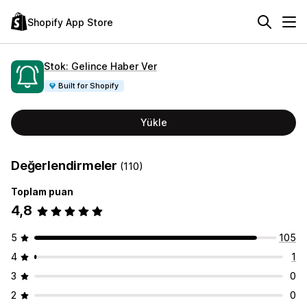
Shopify App Store
Stok: Gelince Haber Ver
Built for Shopify
Yükle
Değerlendirmeler
(110)
Toplam puan
4,8
5
105
4
1
3
0
2
0