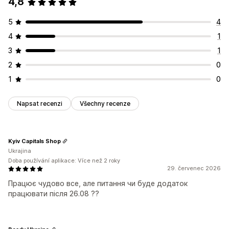
4,8
5
4
4
1
3
1
2
0
1
0
Napsat recenzi
Všechny recenze
Kyiv Capitals Shop
Ukrajina
Doba používání aplikace: Více než 2 roky
29. červenec 2026
Працює чудово все, але питання чи буде додаток
працювати після 26.08 ??