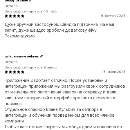
Beady.Ukraine
Ukrajina
Doba používání aplikace: 10 měsíci
6. červen 2024
Дуже зручний застосунок. Швидка підтримка. На наш
запит, дуже швидко зробили додаткову фічу.
Рекомендуємо.
ua.koenner-soehnen
Ukrajina
Doba používání aplikace: 6 měsíci
18. srpen 2023
Приложение работает отлично. После установки и
интеграции приложения мы разгрузили своих сотрудников
от мануального заполнения заявок на отправку и дали
клиентам прозрачный интерфейс просчёта стоимости
посылок.
Отдельное спасибо Елене Кульбич за саппорт в
интеграции и обучении проведённом для всех членов
компании.
Любые кастомные запросы мы обсуждаем и половина из