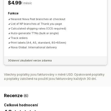
Více jazyků
$4.99
/ měsíc
Funkce
Nearest Nova Post branches at checkout
List of NP branches at Thank you page
Calculated shipping rates (CCS required)
Auto-generate TTNs (bulk or single)
Track orders
Print labels (A4, A5, standard, 85×85mm)
Nova Global: International delivery
30denní zkušební verze zdarma
Všechny poplatky jsou fakturovány v měně USD. Opakované poplatky
a poplatky založené na použití jsou fakturovány každých 30 dní.
Recenze
(6)
Celkové hodnocení