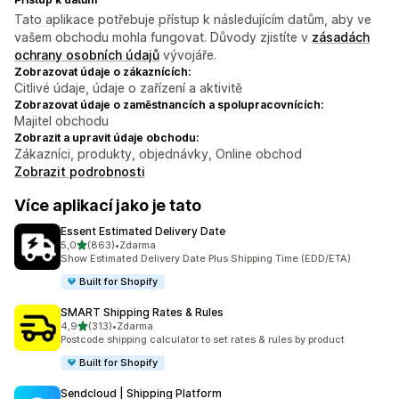
Tato aplikace potřebuje přístup k následujícím datům, aby ve
vašem obchodu mohla fungovat. Důvody zjistíte v
zásadách
ochrany osobních údajů
vývojáře.
Zobrazovat údaje o zákaznících:
Citlivé údaje, údaje o zařízení a aktivitě
Zobrazovat údaje o zaměstnancích a spolupracovnících:
Majitel obchodu
Zobrazit a upravit údaje obchodu:
Zákazníci, produkty, objednávky, Online obchod
Zobrazit podrobnosti
Více aplikací jako je tato
Essent Estimated Delivery Date
z 5 hvězd
5,0
(863)
•
Zdarma
Celkový počet recenzí: 863
Show Estimated Delivery Date Plus Shipping Time (EDD/ETA)
Built for Shopify
SMART Shipping Rates & Rules
z 5 hvězd
4,9
(313)
•
Zdarma
Celkový počet recenzí: 313
Postcode shipping calculator to set rates & rules by product
Built for Shopify
Sendcloud | Shipping Platform