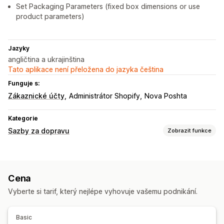
Set Packaging Parameters (fixed box dimensions or use
product parameters)
Jazyky
angličtina a ukrajinština
Tato aplikace není přeložena do jazyka čeština
Funguje s:
Zákaznické účty
Administrátor Shopify
Nova Poshta
Kategorie
Sazby za dopravu
Zobrazit funkce
Výpočet sazeb
Paušální sazba
Na základě dopravce
Na základě zákazníka
Cena
Na základě rozměrů
Na základě vzdálenosti
Vyberte si tarif, který nejlépe vyhovuje vašemu podnikání.
Na základě hmotnosti
PSČ
Přizpůsobení
Basic