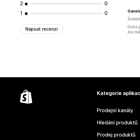
2
0
Gavel
1
0
Švéds
Doba p
Napsat recenzi
Asi m
Kategorie aplikac
Prodejní kanály
Hledání produktů
Prodej produktů