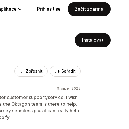
aplikace
Přihlásit se
Začít zdarma
Instalovat
Zpřesnit
Seřadit
9. srpen 2023
er customer support/service. I wish
e the Oktagon team is there to help.
rney seamless plus it can really help
pify.