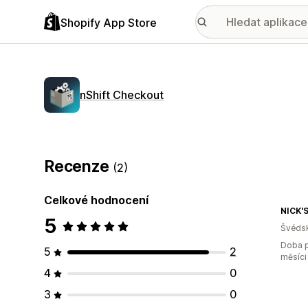
Shopify App Store
nShift Checkout
Recenze
(2)
Celkové hodnocení
NICK'
5
Švéds
Doba p
5
2
měsíci
4
0
3
0