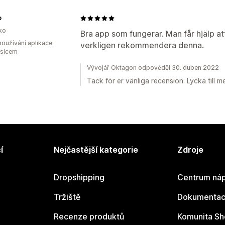
o
ko
Bra app som fungerar. Man får hjälp att
oužívání aplikace:
verkligen rekommendera denna.
ěsícem
Vývojář Oktagon odpověděl 30. duben 2022
Tack för er vänliga recension. Lycka till me
í
Nejčastější kategorie
Zdroje
Dropshipping
Centrum náp
Tržiště
Dokumentace
Recenze produktů
Komunita Sh