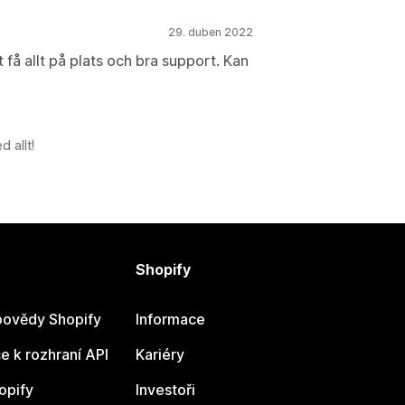
29. duben 2022
 få allt på plats och bra support. Kan
d allt!
Shopify
ovědy Shopify
Informace
 k rozhraní API
Kariéry
opify
Investoři