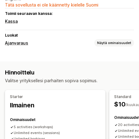
Tätä sovellusta ei ole käännetty kielelle Suomi
Toimii seuraavan kanssa:
Kassa
Luokat
Ajanvaraus
Näytä ominaisuudet
Tapahtumatyyppi
Oppitunnit
Henkilökohtainen
Mukautetut tapahtumat
Hinnoittelu
Varausten hallinta
Valitse yrityksellesi parhaiten sopiva sopimus.
Kalenteri
Ajastaminen
Aikavälit
Monivaraukset
Peruuta varaus
Kapasiteettirajat
Starter
Standard
Tapahtuman saapumisselvitys
Sähköposti-ilmoitukset
$10
Ilmainen
/kuuka
Mukautukset
Ominaisuude
Ominaisuudet
Kalenteri-pienohjelma
Mukautetut lomakkeet
20 activitie
5 activities (workshops)
Mukautetut ilmoitukset
Unlimited ev
Unlimited events (sessions)
Unlimited bo
Unlimited bookings