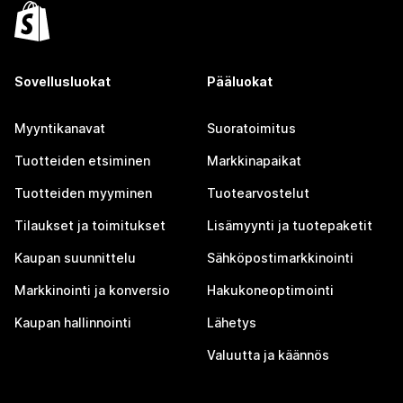
Sovellusluokat
Pääluokat
Myyntikanavat
Suoratoimitus
Tuotteiden etsiminen
Markkinapaikat
Tuotteiden myyminen
Tuotearvostelut
Tilaukset ja toimitukset
Lisämyynti ja tuotepaketit
Kaupan suunnittelu
Sähköpostimarkkinointi
Markkinointi ja konversio
Hakukoneoptimointi
Kaupan hallinnointi
Lähetys
Valuutta ja käännös