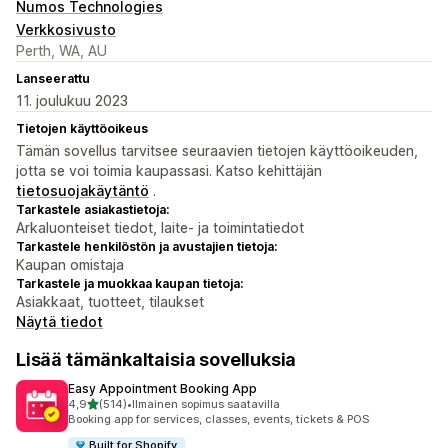
Numos Technologies
Verkkosivusto
Perth, WA, AU
Lanseerattu
11. joulukuu 2023
Tietojen käyttöoikeus
Tämän sovellus tarvitsee seuraavien tietojen käyttöoikeuden,
jotta se voi toimia kaupassasi. Katso kehittäjän
tietosuojakäytäntö
.
Tarkastele asiakastietoja:
Arkaluonteiset tiedot, laite- ja toimintatiedot
Tarkastele henkilöstön ja avustajien tietoja:
Kaupan omistaja
Tarkastele ja muokkaa kaupan tietoja:
Asiakkaat, tuotteet, tilaukset
Näytä tiedot
Lisää tämänkaltaisia sovelluksia
Easy Appointment Booking App
/ 5 tähteä
4,9
(514)
•
Ilmainen sopimus saatavilla
514 arvostelua yhteensä
Booking app for services, classes, events, tickets & POS
Built for Shopify