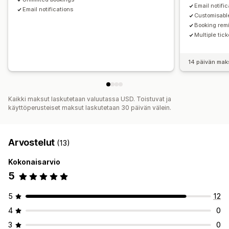
Email notifi
Email notifications
Customisabl
Booking rem
Multiple tick
14 päivän mak
Kaikki maksut laskutetaan valuutassa USD. Toistuvat ja
käyttöperusteiset maksut laskutetaan 30 päivän välein.
Arvostelut
(13)
Kokonaisarvio
5
5
12
4
0
3
0