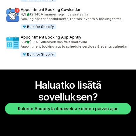
Appointment Booking Cowlendar
/ 5 tähteä
4,9
(2 148)
•
Ilmainen sopimus saatavilla
2148 arvostelua yhteensä
Booking app for appointments, rentals, events & booking forms.
Built for Shopify
Appointment Booking App Apntly
/ 5 tähteä
5,0
(1 541)
•
Ilmainen sopimus saatavilla
1541 arvostelua yhteensä
Appointment booking app to schedule services & events calendar
Built for Shopify
Haluatko lisätä
sovelluksen?
Kokeile Shopifyta ilmaiseksi kolmen päivän ajan