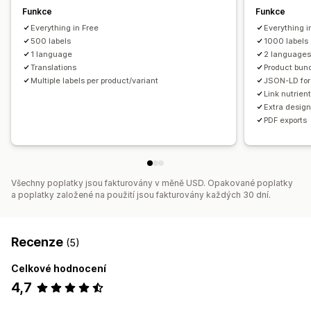
Funkce
Funkce
Everything in Free
Everything i
500 labels
1000 labels
1 language
2 language
Translations
Product bun
Multiple labels per product/variant
JSON-LD for 
Link nutrien
Extra design
PDF exports
Všechny poplatky jsou fakturovány v měně USD. Opakované poplatky
a poplatky založené na použití jsou fakturovány každých 30 dní.
Recenze
(5)
Celkové hodnocení
4,7