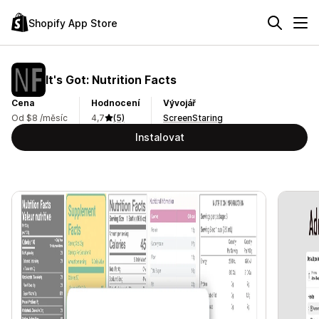
Shopify App Store
It's Got: Nutrition Facts
Cena
Hodnocení
Vývojář
Od $8 /měsíc
4,7
(5)
ScreenStaring
Instalovat