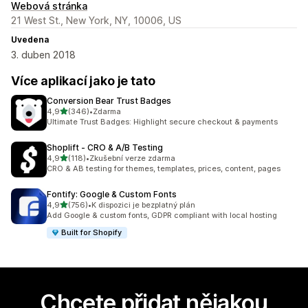
Webová stránka
21 West St., New York, NY, 10006, US
Uvedena
3. duben 2018
Více aplikací jako je tato
Conversion Bear Trust Badges
z 5 hvězd
4,9
(346)
•
Zdarma
Celkový počet recenzí: 346
Ultimate Trust Badges: Highlight secure checkout & payments
Shoplift ‑ CRO & A/B Testing
z 5 hvězd
4,9
(118)
•
Zkušební verze zdarma
Celkový počet recenzí: 118
CRO & AB testing for themes, templates, prices, content, pages
Fontify: Google & Custom Fonts
z 5 hvězd
4,9
(756)
•
K dispozici je bezplatný plán
Celkový počet recenzí: 756
Add Google & custom fonts, GDPR compliant with local hosting
Built for Shopify
Chcete přidat nějakou