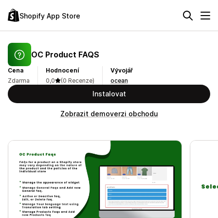
Shopify App Store
OC Product FAQS
Cena
Hodnocení
Vývojář
Zdarma
0,0
(0 Recenze)
ocean
Instalovat
Zobrazit demoverzi obchodu