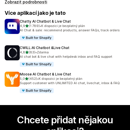
Zobrazit podrobnosti
Více aplikací jako je tato
Chatty AI Chatbot & Live Chat
z 5 hvězd
4,9
(1 789)
•
K dispozici je bezplatný plán
Celkový počet recenzí: 1789
AI Chat & sale: recommend products, answer FAQs, track orders
Built for Shopify
CWILL:AI Chatbot &Live Chat
z 5 hvězd
4,8
(83)
•
Zdarma
Celkový počet recenzí: 83
AI chat bot & live chat with helpdesk inbox and FAQ support
Built for Shopify
Moose AI Chatbot & Live Chat
z 5 hvězd
5,0
(452)
•
K dispozici je bezplatný plán
Celkový počet recenzí: 452
Support customer with UNLIMITED AI chat, livechat, inbox & FAQ
Built for Shopify
Chcete přidat nějakou