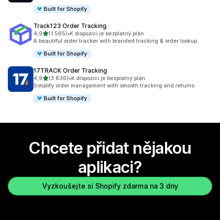
Built for Shopify
Track123 Order Tracking
z 5 hvězd
4,9
(1 565)
•
K dispozici je bezplatný plán
Celkový počet recenzí: 1565
A beautiful order tracker with branded tracking & order lookup
Built for Shopify
17TRACK Order Tracking
z 5 hvězd
4,9
(3 836)
•
K dispozici je bezplatný plán
Celkový počet recenzí: 3836
Simplify order management with smooth tracking and returns
Built for Shopify
Chcete přidat nějakou
aplikaci?
Vyzkoušejte si Shopify zdarma na 3 dny