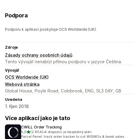
Podpora
Podporu k aplikaci poskytuje OCS Worldwide (UK).
Zdroje
Zásady ochrany osobních údajů
Tento vývojář nenabízí přímou podporu v jazyce Čeština.
Vývojář
OCS Worldwide (UK)
Webová stránka
Global House, Poyle Road, Colnbrook, ENG, SL3 0AY, GB
Uvedena
1. říjen 2018
Více aplikací jako je tato
CWILL Order Tracking
z 5 hvězd
5,0
(2 854)
•
K dispozici je bezplatný plán
Celkový počet recenzí: 2854
Parcel Panel: track order tracker to cut WISMOs & boost sales