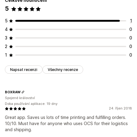
Celkové hodnocení
5
5
1
4
0
3
0
2
0
1
0
Napsat recenzi
Všechny recenze
BOXRAW
Spojené království
Doba používání aplikace: 19 dny
24. říjen 2018
Great app. Saves us lots of time printing and fulfilling orders.
10/10. Must have for anyone who uses OCS for their logistics
and shipping.