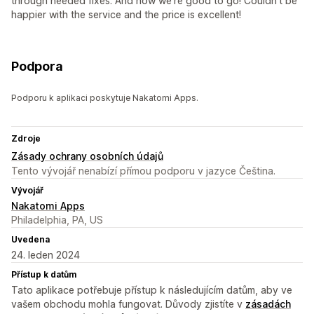
through needed fixes. And now we're good to go! Couldn't be
happier with the service and the price is excellent!
Podpora
Podporu k aplikaci poskytuje Nakatomi Apps.
Zdroje
Zásady ochrany osobních údajů
Tento vývojář nenabízí přímou podporu v jazyce Čeština.
Vývojář
Nakatomi Apps
Philadelphia, PA, US
Uvedena
24. leden 2024
Přístup k datům
Tato aplikace potřebuje přístup k následujícím datům, aby ve
vašem obchodu mohla fungovat. Důvody zjistíte v
zásadách