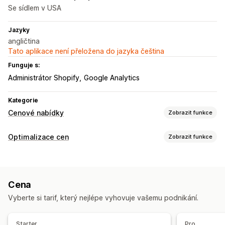
Se sídlem v USA
Jazyky
angličtina
Tato aplikace není přeložena do jazyka čeština
Funguje s:
Administrátor Shopify
Google Analytics
Kategorie
Cenové nabídky
Zobrazit funkce
Pravidla nacenění
Optimalizace cen
Zobrazit funkce
Skrýt cenu
Žádost o cenovou nabídku
Správa nacenění
Převod cenové nabídky na objednávku
Nabídkový proces
Pravidla nacenění
Procentuální slevy
Vlastní nacenění
Protinabídky
Automatické schválení
Cena
Automatické přecenění
Vyjednávání o ceně
Automatické zamítnutí
Vlastní pravidla
Vyberte si tarif, který nejlépe vyhovuje vašemu podnikání.
Monitorování
Přizpůsobení
Výkazy
Panely
Analytika
Vlastní zobrazení
Tlačítka
Automaticky otevíraná okna
Starter
Pro