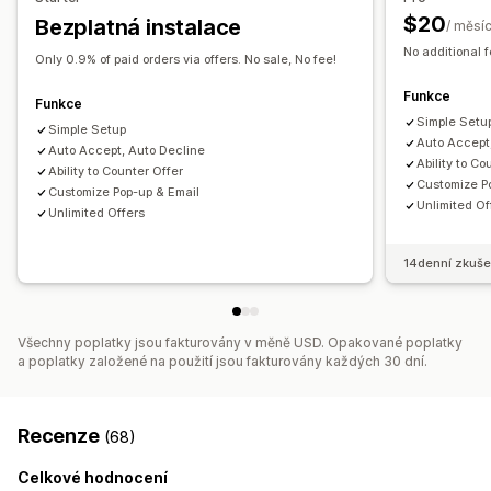
$20
Bezplatná instalace
/ měsí
Notifikace
No additional f
Upozornění správce
Automatické e-mailové odpovědi
Only 0.9% of paid orders via offers. No sale, No fee!
E-mailové šablony
Aktualizace cenových nabídek
Funkce
Funkce
E-mailová oznámení
Simple Setu
Simple Setup
Auto Accept
Auto Accept, Auto Decline
Ability to Co
Ability to Counter Offer
Customize P
Customize Pop-up & Email
Unlimited Of
Unlimited Offers
14denní zkuše
Všechny poplatky jsou fakturovány v měně USD. Opakované poplatky
a poplatky založené na použití jsou fakturovány každých 30 dní.
Recenze
(68)
Celkové hodnocení