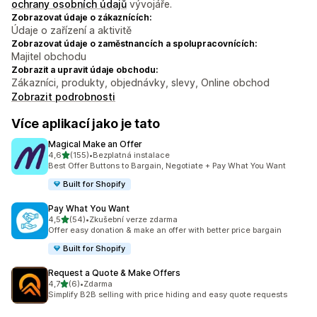
ochrany osobních údajů
vývojáře.
Zobrazovat údaje o zákaznících:
Údaje o zařízení a aktivitě
Zobrazovat údaje o zaměstnancích a spolupracovnících:
Majitel obchodu
Zobrazit a upravit údaje obchodu:
Zákazníci, produkty, objednávky, slevy, Online obchod
Zobrazit podrobnosti
Více aplikací jako je tato
Magical Make an Offer
z 5 hvězd
4,6
(155)
•
Bezplatná instalace
Celkový počet recenzí: 155
Best Offer Buttons to Bargain, Negotiate + Pay What You Want
Built for Shopify
Pay What You Want
z 5 hvězd
4,5
(54)
•
Zkušební verze zdarma
Celkový počet recenzí: 54
Offer easy donation & make an offer with better price bargain
Built for Shopify
Request a Quote & Make Offers
z 5 hvězd
4,7
(6)
•
Zdarma
Celkový počet recenzí: 6
Simplify B2B selling with price hiding and easy quote requests