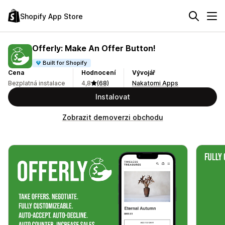
Shopify App Store
Offerly: Make An Offer Button!
Built for Shopify
Cena
Hodnocení
Vývojář
Bezplatná instalace
4,8
(68)
Nakatomi Apps
Instalovat
Zobrazit demoverzi obchodu