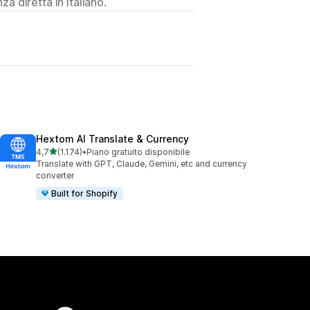
a diretta in Italiano.
Hextom AI Translate & Currency
stelle su 5
4,7
(1.174)
•
Piano gratuito disponibile
1174 recensioni totali
Translate with GPT, Claude, Gemini, etc and currency
converter
Built for Shopify