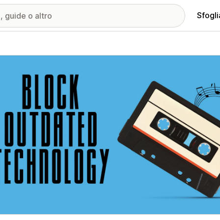
Sfogli
ria immagini in evidenza