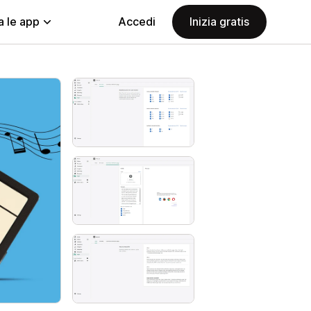
a le app
Accedi
Inizia gratis