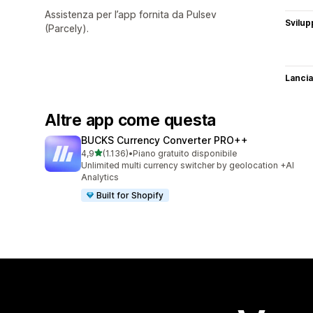
Assistenza per l’app fornita da Pulsev
Svilup
(Parcely).
Lancia
Altre app come questa
BUCKS Currency Converter PRO++
stelle su 5
4,9
(1.136)
•
Piano gratuito disponibile
1136 recensioni totali
Unlimited multi currency switcher by geolocation +AI
Analytics
Built for Shopify