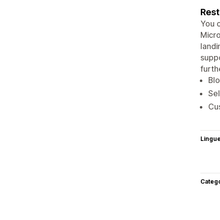
Rest
You c
Micr
landi
suppo
furth
Blo
Se
Cu
Lingu
Categ