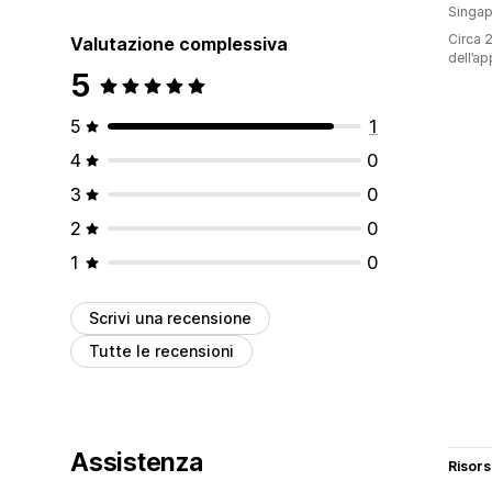
Singap
Circa 2
Valutazione complessiva
dell’ap
5
5
1
4
0
3
0
2
0
1
0
Scrivi una recensione
Tutte le recensioni
Assistenza
Risor