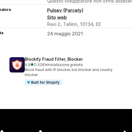
Questo sviluppatore non offre assistenz
patore
Pulsev (Parcely)
Sito web
Ravi 2, Tallinn, 10134, EE
ta
24 maggio 2021
Blockify Fraud Filter, Blocker
stelle su 5
4,9
(1.526)
•
Installazione gratuita
1526 recensioni totali
Block fraud with IP blocker, bot blocker and country
blocker
Built for Shopify