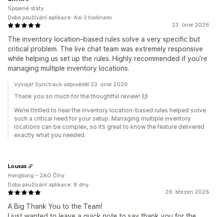
Spojené státy
Doba používání aplikace: Asi 3 hodinami
23. únor 2026
The inventory location–based rules solve a very specific but
critical problem. The live chat team was extremely responsive
while helping us set up the rules. Highly recommended if you’re
managing multiple inventory locations.
Vývojář Synctrack odpověděl 23. únor 2026
Thank you so much for the thoughtful review! 🙌
We’re thrilled to hear the inventory location‑based rules helped solve
such a critical need for your setup. Managing multiple inventory
locations can be complex, so it’s great to know the feature delivered
exactly what you needed.
Louxas
Hongkong – ZAO Číny
Doba používání aplikace: 8 dny
26. březen 2026
A Big Thank You to the Team!
I just wanted to leave a quick note to say thank you for the