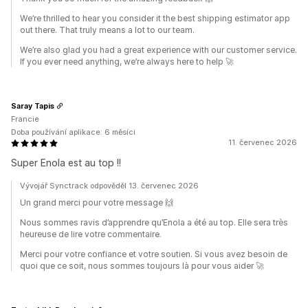
We’re thrilled to hear you consider it the best shipping estimator app
out there. That truly means a lot to our team.
We’re also glad you had a great experience with our customer service.
If you ever need anything, we’re always here to help 🚀
Saray Tapis
Francie
Doba používání aplikace: 6 měsíci
11. červenec 2026
Super Enola est au top !!
Vývojář Synctrack odpověděl 13. červenec 2026
Un grand merci pour votre message 🙌
Nous sommes ravis d’apprendre qu’Enola a été au top. Elle sera très
heureuse de lire votre commentaire.
Merci pour votre confiance et votre soutien. Si vous avez besoin de
quoi que ce soit, nous sommes toujours là pour vous aider 🚀