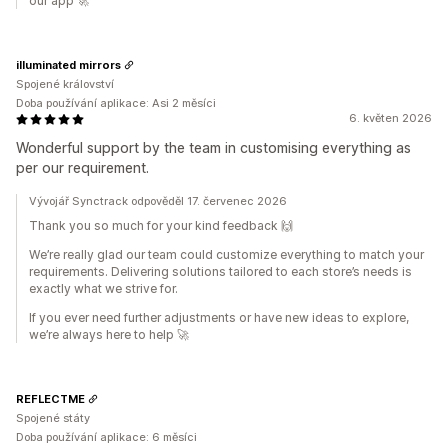
our app 🚀
illuminated mirrors
Spojené království
Doba používání aplikace: Asi 2 měsíci
6. květen 2026
Wonderful support by the team in customising everything as
per our requirement.
Vývojář Synctrack odpověděl 17. červenec 2026
Thank you so much for your kind feedback 🙌
We’re really glad our team could customize everything to match your
requirements. Delivering solutions tailored to each store’s needs is
exactly what we strive for.
If you ever need further adjustments or have new ideas to explore,
we’re always here to help 🚀
REFLECTME
Spojené státy
Doba používání aplikace: 6 měsíci