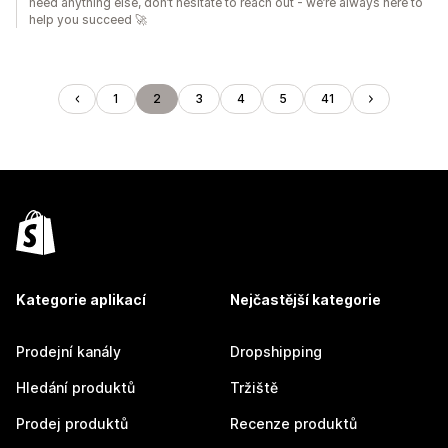
need anything else, don’t hesitate to reach out - we’re always here to
help you succeed 🚀
1
2
3
4
5
41
Kategorie aplikací
Nejčastější kategorie
Prodejní kanály
Dropshipping
Hledání produktů
Tržiště
Prodej produktů
Recenze produktů