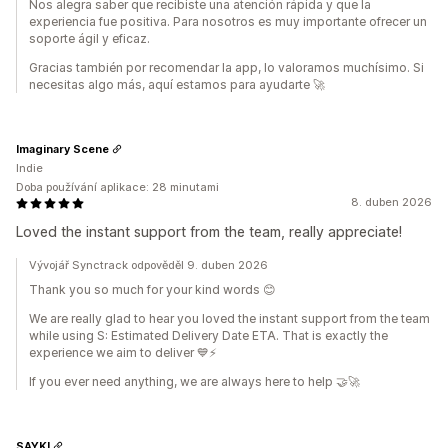
Nos alegra saber que recibiste una atención rápida y que la
experiencia fue positiva. Para nosotros es muy importante ofrecer un
soporte ágil y eficaz.
Gracias también por recomendar la app, lo valoramos muchísimo. Si
necesitas algo más, aquí estamos para ayudarte 🚀
Imaginary Scene
Indie
Doba používání aplikace: 28 minutami
8. duben 2026
Loved the instant support from the team, really appreciate!
Vývojář Synctrack odpověděl 9. duben 2026
Thank you so much for your kind words 😊
We are really glad to hear you loved the instant support from the team
while using S: Estimated Delivery Date ETA. That is exactly the
experience we aim to deliver 💙⚡
If you ever need anything, we are always here to help 🤝🚀
SAYKI