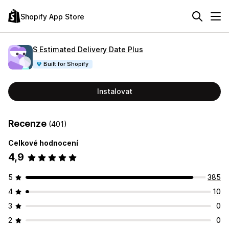
Shopify App Store
S Estimated Delivery Date Plus
Built for Shopify
Instalovat
Recenze
(401)
Celkové hodnocení
4,9
5
385
4
10
3
0
2
0