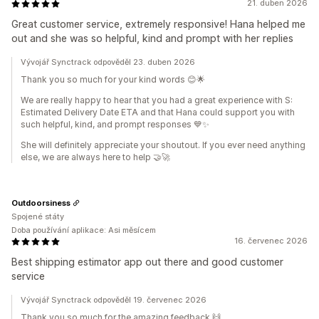
21. duben 2026
Great customer service, extremely responsive! Hana helped me
out and she was so helpful, kind and prompt with her replies
Vývojář Synctrack odpověděl 23. duben 2026
Thank you so much for your kind words 😊🌟
We are really happy to hear that you had a great experience with S:
Estimated Delivery Date ETA and that Hana could support you with
such helpful, kind, and prompt responses 💙✨
She will definitely appreciate your shoutout. If you ever need anything
else, we are always here to help 🤝🚀
Outdoorsiness
Spojené státy
Doba používání aplikace: Asi měsícem
16. červenec 2026
Best shipping estimator app out there and good customer
service
Vývojář Synctrack odpověděl 19. červenec 2026
Thank you so much for the amazing feedback 🙌