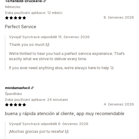
Tortenbild-Druckerei
Německo
Doba používání aplikace: 12 měsíci
8. červenec 2026
Perfect Service
Vývojář Synctrack odpověděl 15. červenec 2026
Thank you so much 🙌
We’re thrilled to hear you had a perfect service experience. That’s
exactly what we strive to deliver every time.
If you ever need anything else, we’re always here to help 🚀
mividamasfacil
Španělsko
Doba používání aplikace: 24 minutami
4. červenec 2026
buena y rápida atención al cliente, app muy recomendable
Vývojář Synctrack odpověděl 6. červenec 2026
¡Muchas gracias por tu reseña! 🙌