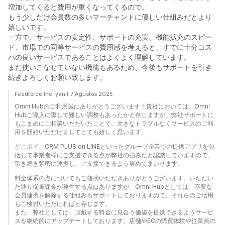
増加してくると費用が重くなってくるので、
もう少しだけ会員数の多いマーチャントに優しい仕組みだとより
嬉しいです。
一方で、サービスの安定性、サポートの充実、機能拡充のスピー
ド、市場での同等サービスの費用感を考えると、すでに十分コス
パの良いサービスであることはよくよく理解しています。
まだ使いこなせていない機能もあるため、今後もサポートを引き
続きよろしくお願い致します。
Feedforce Inc. yanıt 7 Ağustos 2025
Omni Hubのご利用誠にありがとうございます！貴社においては、Omni
Hubご導入に際して難しい調整もあったかと存じますが、弊社サポートに
もこまめにご相談いただいたことで、大きなトラブルなくサービスのご利
用を開始いただけましてとても嬉しく思います。
どこポイ、CRM PLUS on LINEといったグループ企業での提供アプリを包
括して事業者様にご支援できる点が弊社の強みだと認識していますので、
引き続き緊密に連携し、ご支援できるよう努めてまいります。
料金体系の点についてもご指摘いただきありがとうございます。いただい
た通り従量課金が発生する点はありますが、Omni Hubとしては、不要な
会員連携を解除する仕組みもサポートしておりますので、それらのご活用
もご検討いただければと存じます。
また、弊社としては、頂戴する料金に見合う価値を提供できるようサービ
スを継続的にアップデートしております。店舗やECの購買体験や従業員の