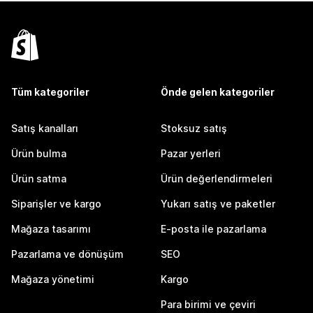
Tüm kategoriler
Önde gelen kategoriler
Satış kanalları
Stoksuz satış
Ürün bulma
Pazar yerleri
Ürün satma
Ürün değerlendirmeleri
Siparişler ve kargo
Yukarı satış ve paketler
Mağaza tasarımı
E-posta ile pazarlama
Pazarlama ve dönüşüm
SEO
Mağaza yönetimi
Kargo
Para birimi ve çeviri