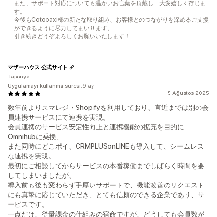
また、サポート対応についても温かいお言葉を頂戴し、大変嬉しく存じま
す。
今後もCotopaxi様の新たな取り組み、お客様とのつながりを深めるご支援
ができるように尽力してまいります。
引き続きどうぞよろしくお願いいたします！
マザーハウス 公式サイト
Japonya
Uygulamayı kullanma süresi:9 ay
5 Ağustos 2025
数年前よりスマレジ・Shopifyを利用しており、直近までは別の会
員連携サービスにて連携を実現。
会員連携のサービス安定性向上と連携機能の拡充を目的に
Omnihubに乗換、
また同時にどこポイ、CRMPLUSonLINEも導入して、シームレス
な連携を実現。
最初にご相談してからサービスの本番稼働までしばらく時間を要
してしまいましたが、
導入前も後も変わらず手厚いサポートで、機能改善のリクエスト
にも真摯に応じていただき、とても信頼のできる企業であり、サ
ービスです。
一点だけ、従量課金の仕組みの宿命ですが、どうしても会員数が