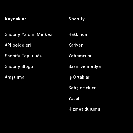
Kaynaklar
Shopify
Shopify Yardım Merkezi
Hakkında
API belgeleri
Kariyer
Shopify Topluluğu
Yatırımcılar
Shopify Blogu
Basın ve medya
Araştırma
İş Ortakları
Satış ortakları
Yasal
Hizmet durumu