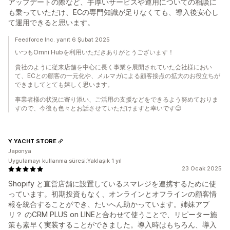
アップデートの際など、手厚いサービスや運用についての相談に
も乗っていただけ、ECの専門知識が足りなくても、導入後安心し
て運用できると思います。
Feedforce Inc. yanıt 6 Şubat 2025
いつもOmni Hubを利用いただきありがとうございます！
貴社のように従来店舗を中心に長く事業を展開されていた会社様におい
て、ECとの顧客の一元化や、メルマガによる顧客接点の拡大のお役立ちが
できましてとても嬉しく思います。
事業者様の状況に寄り添い、ご活用の支援などをできるよう努めておりま
すので、今後も色々とお話させていただけますと幸いです😊
Y.YACHT STORE
Japonya
Uygulamayı kullanma süresi:Yaklaşık 1 yıl
23 Ocak 2025
Shopify と直営店舗に設置しているスマレジを連携するために使
っています。初期投資もなく、オンラインとオフラインの顧客情
報を統合することができ、たいへん助かっています。姉妹アプ
リ？ のCRM PLUS on LINEと合わせて使うことで、リピーター施
策も素早く実装することができました。導入時はもちろん、導入