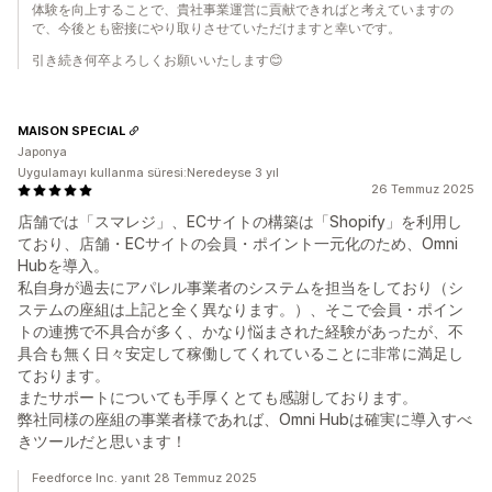
体験を向上することで、貴社事業運営に貢献できればと考えていますの
で、今後とも密接にやり取りさせていただけますと幸いです。
引き続き何卒よろしくお願いいたします😊
MAISON SPECIAL
Japonya
Uygulamayı kullanma süresi:Neredeyse 3 yıl
26 Temmuz 2025
店舗では「スマレジ」、ECサイトの構築は「Shopify」を利用し
ており、店舗・ECサイトの会員・ポイント一元化のため、Omni
Hubを導入。
私自身が過去にアパレル事業者のシステムを担当をしており（シ
ステムの座組は上記と全く異なります。）、そこで会員・ポイン
トの連携で不具合が多く、かなり悩まされた経験があったが、不
具合も無く日々安定して稼働してくれていることに非常に満足し
ております。
またサポートについても手厚くとても感謝しております。
弊社同様の座組の事業者様であれば、Omni Hubは確実に導入すべ
きツールだと思います！
Feedforce Inc. yanıt 28 Temmuz 2025