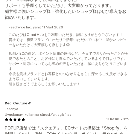
サポートも手厚くしていただけ、大変助かっております。
顧客様に強いショップ様・強化したいショップ様はぜひ導入をお
勧めいたします。
Feedforce Inc. yanıt 11 Mart 2026
このたびはOmni Hubをご利用いただき、誠にありがとうございます！
貴社では、複数ブランドにわたりご活用いただいている中、温かいレビュ
ーをいただけて大変嬉しく存じます😊
店舗とECの顧客、ポイント情報の連携など、今までできなかったことが実
現できたとのこと、お客様にも喜んでいただけているようで何よりです。
サポート対応についてもお褒めの声をいただき、誠にありがとうございま
す。
今後も貴社ブランドとお客様とのつながりをさらに深めるご支援ができる
よう尽力してまいります。
引き続きどうぞよろしくお願いいたします！
Déci Couture
Japonya
Uygulamayı kullanma süresi:Yaklaşık 1 ay
11 Kasım 2025
POPUP店舗では「スクエア」、ECサイトの構築は「Shopify」を
利用しており、店舗・ECサイトの会員・ポイント一元化のため、