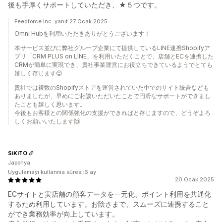
後も手厚くサポートしていただき、★５つです。
Feedforce Inc. yanıt 27 Ocak 2025
Omni Hubを利用いただきありがとうございます！
本サービス並びに弊社グループ企業にて提供しているLINE連携Shopifyア
プリ「CRM PLUS on LINE」を利用いただくことで、店舗とECを連携した
CRMが簡単に実現でき、貴社事業運営にお役立ちできているようでとても
嬉しく存じます😊
貴社では複数のShopifyストアを運営されていた中でのサイト統合なども
ありましたが、早めにご相談いただいたことで円滑なサポートができまし
たことも嬉しく思います。
今後もお客様との関係強化の支援ができればと存じますので、どうぞよろ
しくお願いいたします🙌
SiKiTO
Japonya
Uygulamayı kullanma süresi:6 ay
20 Ocak 2025
ECサイトと実店舗の顧客データを一元化、ポイント利用を共通化
するため利用しています。お陰さまで、スムーズに連携すること
ができ業務効率が向上しています。