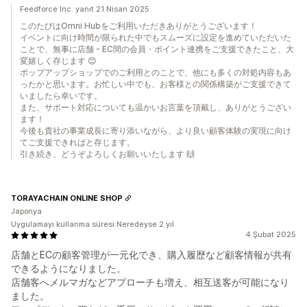
Feedforce Inc. yanıt 21 Nisan 2025
このたびはOmni Hubをご利用いただきありがとうございます！
イベントに向け時間が限られた中でもスムーズに設定を進めていただいた
ことで、無事に店舗 - EC間の会員・ポイント連携をご支援できたこと、大
変嬉しく存じます 😊
ポップアップショップでのご利用とのことで、他にも多くの対処内容もあ
ったかと思います。お忙しい中でも、お客様との関係構築がご支援できて
いましたら幸いです。
また、サポート対応についても温かいお言葉を頂戴し、ありがとうござい
ます！
今後も貴社の事業成長に寄り添いながら、より良い顧客体験の実現に向け
てご支援できればと存じます。
引き続き、どうぞよろしくお願いいたします 🙌
TORAYACHAIN ONLINE SHOP
Japonya
Uygulamayı kullanma süresi:Neredeyse 2 yıl
4 Şubat 2025
店舗とECの顧客管理が一元化でき、購入履歴など顧客情報が共有
できるようになりました。
店舗客へメルマガなどアプローチも増え、相互送客が可能になり
ました。