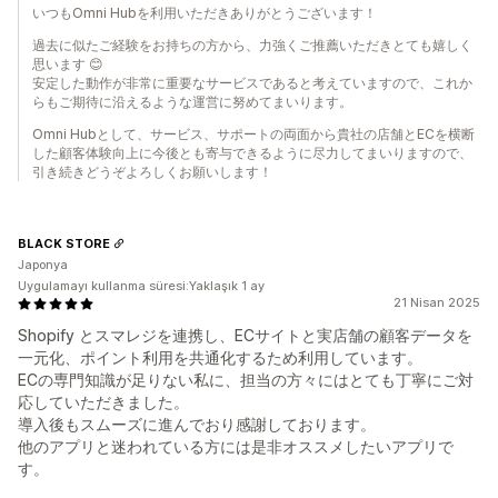
いつもOmni Hubを利用いただきありがとうございます！
過去に似たご経験をお持ちの方から、力強くご推薦いただきとても嬉しく
思います 😊
安定した動作が非常に重要なサービスであると考えていますので、これか
らもご期待に沿えるような運営に努めてまいります。
Omni Hubとして、サービス、サポートの両面から貴社の店舗とECを横断
した顧客体験向上に今後とも寄与できるように尽力してまいりますので、
引き続きどうぞよろしくお願いします！
BLACK STORE
Japonya
Uygulamayı kullanma süresi:Yaklaşık 1 ay
21 Nisan 2025
Shopify とスマレジを連携し、ECサイトと実店舗の顧客データを
一元化、ポイント利用を共通化するため利用しています。
ECの専門知識が足りない私に、担当の方々にはとても丁寧にご対
応していただきました。
導入後もスムーズに進んでおり感謝しております。
他のアプリと迷われている方には是非オススメしたいアプリで
す。