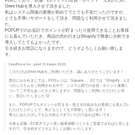
Omni Hubを導入させて頂きました
私はシステム関連の業務が初めてでとても不安だったのですが、
とても手厚いサポートをして頂き、問題なく利用させて頂きまし
た。
POPUPでのお会計でポイントが貯まったり使用できることお客様
にも喜んでいただき、商品の売れ行きはShopifyで簡単に分析でき
導入してとてもよかったです。
引き続きお世話になりますので、どうぞよろしくお願い致しま
す。
Feedforce Inc. yanıt 13 Kasım 2025
このたびはOmni Hubをご利用いただき、誠にありがとうございます！
貴社におかれましては、POSレジは「Square」、ECでは「Shopify」と2
つのシステムをご利用される中で、システム間での会員・ポイント連携に
ついてご不安もあったかと存じますが、問題なくご利用いただけたと伺
い、安心いたしました 😊
また、POPUPでもポイントが貯まる・使える仕組みをお客様にも喜んでい
ただけたとのことで、私どもとしても大変嬉しく思います！
導入にあたり少しでもお力添えできていたのであれば幸いです。
今後も店舗・EC双方でより良い顧客体験づくりをご支援できればと存じま
すので、引き続きどうぞよろしくお願いいたします。