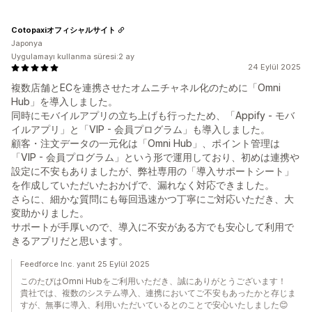
Cotopaxiオフィシャルサイト
Japonya
Uygulamayı kullanma süresi:2 ay
24 Eylül 2025
複数店舗とECを連携させたオムニチャネル化のために「Omni
Hub」を導入しました。
同時にモバイルアプリの立ち上げも行ったため、「Appify - モバ
イルアプリ」と「VIP - 会員プログラム」も導入しました。
顧客・注文データの一元化は「Omni Hub」、ポイント管理は
「VIP - 会員プログラム」という形で運用しており、初めは連携や
設定に不安もありましたが、弊社専用の「導入サポートシート」
を作成していただいたおかげで、漏れなく対応できました。
さらに、細かな質問にも毎回迅速かつ丁寧にご対応いただき、大
変助かりました。
サポートが手厚いので、導入に不安がある方でも安心して利用で
きるアプリだと思います。
Feedforce Inc. yanıt 25 Eylül 2025
このたびはOmni Hubをご利用いただき、誠にありがとうございます！
貴社では、複数のシステム導入、連携においてご不安もあったかと存じま
すが、無事に導入、利用いただいているとのことで安心いたしました😊