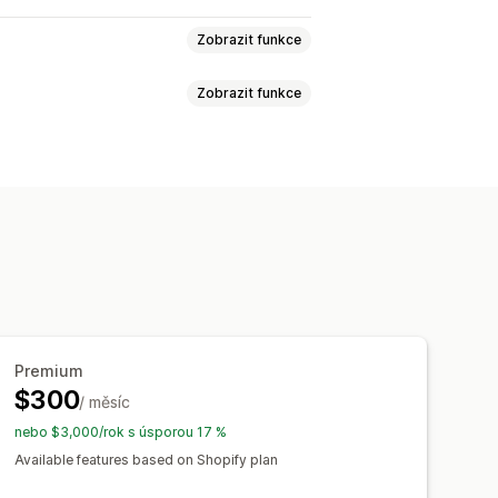
Zobrazit funkce
Zobrazit funkce
láře
Vlastní pole
cká synchronizace dat
u
Skrývání obsahu
Premium
$300
/ měsíc
nebo $3,000/rok s úsporou 17 %
Available features based on Shopify plan