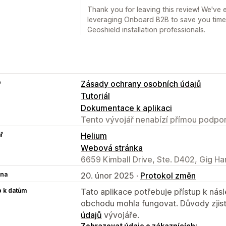
Thank you for leaving this review! We've
leveraging Onboard B2B to save you time
Geoshield installation professionals.
e
Zásady ochrany osobních údajů
Tutoriál
Dokumentace k aplikaci
Tento vývojář nenabízí přímou podpor
ř
Helium
Webová stránka
6659 Kimball Drive, Ste. D402, Gig H
na
20. únor 2025 ·
Protokol změn
p k datům
Tato aplikace potřebuje přístup k ná
obchodu mohla fungovat. Důvody zjist
údajů
vývojáře.
Zobrazovat údaje o zákaznících: