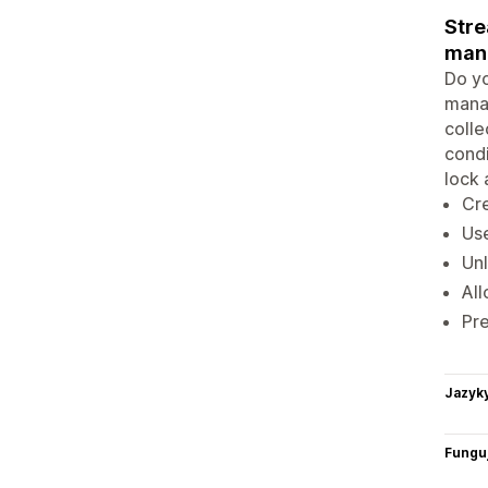
Stre
man
Do yo
manag
colle
condi
lock 
Cre
Use
Unl
All
Pre
Jazyk
Funguj