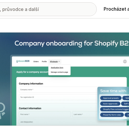
Procházet 
ie propagovaných obrázků