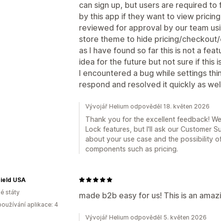
can sign up, but users are required to f
by this app if they want to view pricin
reviewed for approval by our team usi
store theme to hide pricing/checkout/
as I have found so far this is not a fea
idea for the future but not sure if thi
I encountered a bug while settings thi
respond and resolved it quickly as wel
Vývojář Helium odpověděl 18. květen 2026
Thank you for the excellent feedback! W
Lock features, but I'll ask our Customer 
about your use case and the possibility of
components such as pricing.
ield USA
é státy
made b2b easy for us! This is an amaz
oužívání aplikace: 4
Vývojář Helium odpověděl 5. květen 2026