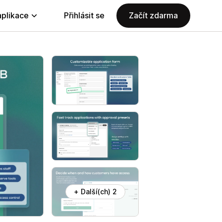
aplikace
Přihlásit se
Začít zdarma
+ Další(ch) 2