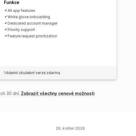
Funkce
All app features
White glove onboarding
Dedicated account manager
Priority support
Feature request priortization
14denní zkušební verze zdarma
ch 30 dní.
Zobrazit všechny cenové možnosti
26. květen 2026