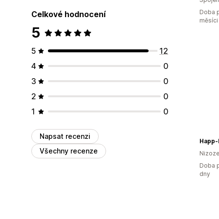
Doba p
Celkové hodnocení
měsíci
5
5
12
4
0
3
0
2
0
1
0
Napsat recenzi
Happ-
Všechny recenze
Nizoz
Doba p
dny