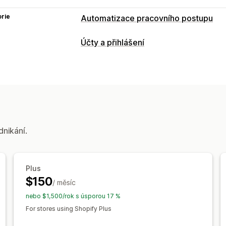
rie
Automatizace pracovního postupu
Úlohy automatizace
Účty a přihlášení
Štítky zákazníků
Správa účtu
Přizpůsobení
Portál účtů
Profily
Registrační formu
Podmíněná logika
Šablony
Automati
Řízení přístupu
Vlastní postupy
Schvalování žádostí
Omezení přístup
Zamykání stránek
dnikání.
Plus
$150
/ měsíc
nebo $1,500/rok s úsporou 17 %
For stores using Shopify Plus