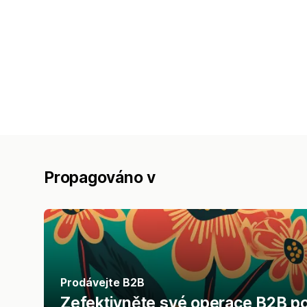
Propagováno v
Prodávejte B2B
Zefektivněte své operace B2B po