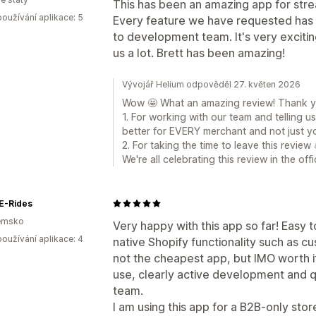
This has been an amazing app for stre
oužívání aplikace: 5
Every feature we have requested has 
to development team. It's very excitin
us a lot. Brett has been amazing!
Vývojář Helium odpověděl 27. květen 2026
Wow 🤩 What an amazing review! Thank you
1. For working with our team and telling
better for EVERY merchant and not just yo
2. For taking the time to leave this review 
We're all celebrating this review in the of
E-Rides
emsko
Very happy with this app so far! Easy t
oužívání aplikace: 4
native Shopify functionality such as c
not the cheapest app, but IMO worth it
use, clearly active development and 
team.
I am using this app for a B2B-only stor