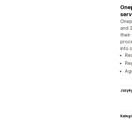
Onep
serv
Onepi
and 2
their
proce
into 
Res
Reg
Age
Jazyk
Katego