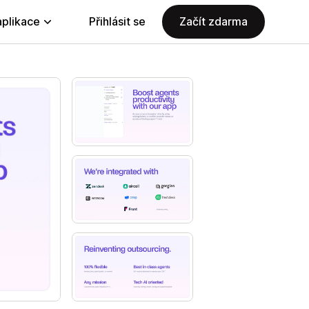
aplikace
Přihlásit se
Začít zdarma