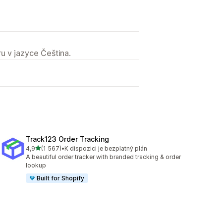
u v jazyce Čeština.
Track123 Order Tracking
z 5 hvězd
4,9
(1 567)
•
K dispozici je bezplatný plán
Celkový počet recenzí: 1567
A beautiful order tracker with branded tracking & order
lookup
Built for Shopify