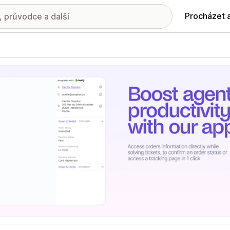
Procházet 
ie propagovaných obrázků