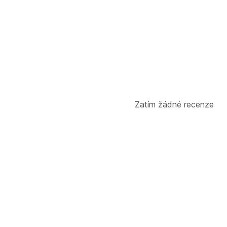
API
Notifikace
E-mail
Zatím žádné recenze