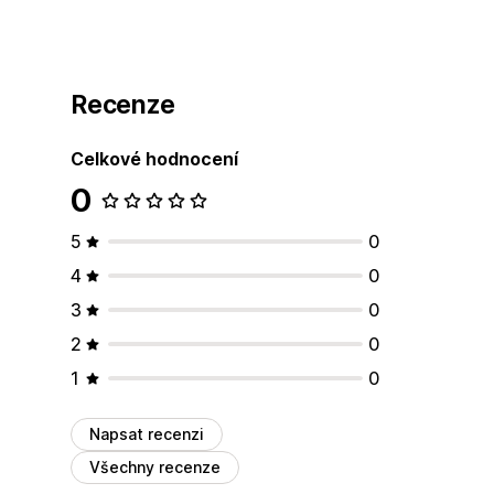
Recenze
Celkové hodnocení
0
5
0
4
0
3
0
2
0
1
0
Napsat recenzi
Všechny recenze