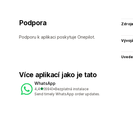
Podpora
Zdroj
Podporu k aplikaci poskytuje Onepilot.
Vývojá
Uvede
Více aplikací jako je tato
WhatsApp
z 5 hvězd
4,4
(694)
•
Bezplatná instalace
Celkový počet recenzí: 694
Send timely WhatsApp order updates.