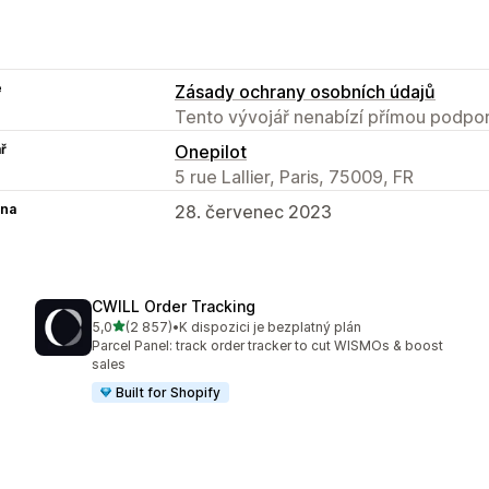
e
Zásady ochrany osobních údajů
Tento vývojář nenabízí přímou podpor
ř
Onepilot
5 rue Lallier, Paris, 75009, FR
na
28. červenec 2023
CWILL Order Tracking
z 5 hvězd
5,0
(2 857)
•
K dispozici je bezplatný plán
Celkový počet recenzí: 2857
Parcel Panel: track order tracker to cut WISMOs & boost
sales
Built for Shopify