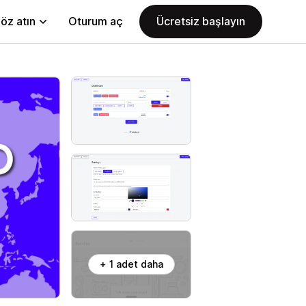
öz atın
Oturum aç
Ücretsiz başlayın
+ 1 adet daha