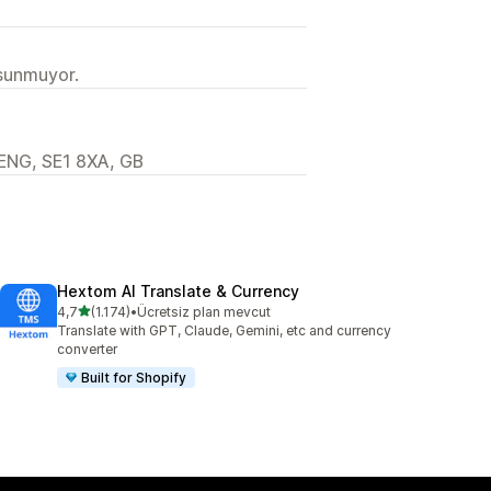
 sunmuyor.
ENG, SE1 8XA, GB
Hextom AI Translate & Currency
5 yıldız üzerinden
4,7
(1.174)
•
Ücretsiz plan mevcut
toplam 1174 değerlendirme
Translate with GPT, Claude, Gemini, etc and currency
converter
Built for Shopify