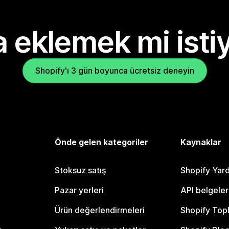
 eklemek mi isti
Shopify'ı 3 gün boyunca ücretsiz deneyin
Önde gelen kategoriler
Kaynaklar
Stoksuz satış
Shopify Yar
Pazar yerleri
API belgeler
Ürün değerlendirmeleri
Shopify Top