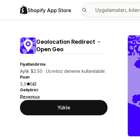
Shopify App Store
Öne ç
Geolocation Redirect ﹣
Open Geo
Fiyatlandırma
Aylık $2.50 . Ücretsiz deneme kullanılabilir.
Puan
3,0
(4)
Geliştirici
Reveniux
Yükle