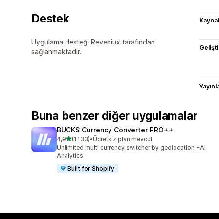
Destek
Kaynak
Uygulama desteği Reveniux tarafından
Gelişti
sağlanmaktadır.
Yayın
Buna benzer diğer uygulamalar
BUCKS Currency Converter PRO++
5 yıldız üzerinden
4,9
(1.133)
•
Ücretsiz plan mevcut
toplam 1133 değerlendirme
Unlimited multi currency switcher by geolocation +AI
Analytics
Built for Shopify