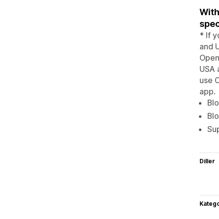
With
spec
* If 
and U
OpenG
USA a
use O
app.
Blo
Blo
Su
Diller
Katego