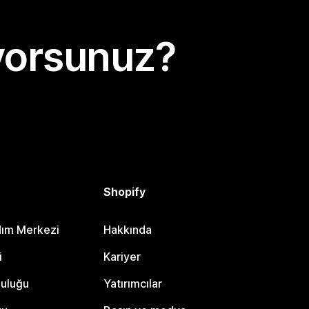
yorsunuz?
Shopify
dım Merkezi
Hakkında
i
Kariyer
luluğu
Yatırımcılar