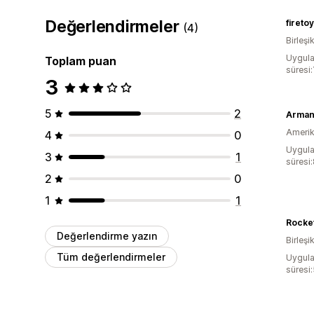
Değerlendirmeler
fireto
(4)
Birleşik
Uygula
Toplam puan
süresi:
3
5
2
Arman
Amerika
4
0
Uygula
3
1
süresi
2
0
1
1
Rocke
Değerlendirme yazın
Birleşik
Tüm değerlendirmeler
Uygula
süresi