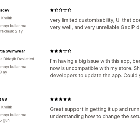
ysdev
 Krallık
very limited customisability, UI that d
mayı kullanma
very well, and very unreliable GeoIP de
Yaklaşık 2 ay
tia Swimwear
 Birleşik Devletleri
I'm having a big issue with this app, b
mayı kullanma
now is uncompatible with my store. Sho
:8 ay
developers to update the app. Could 
t 88
 Krallık
Great support in getting it up and run
mayı kullanma
understanding how to change the setu
:5 gün