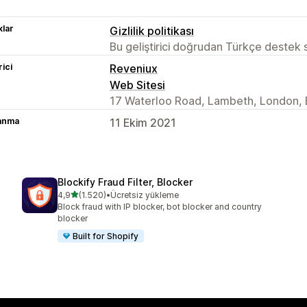
lar
Gizlilik politikası
Bu geliştirici doğrudan Türkçe destek
rici
Reveniux
Web Sitesi
17 Waterloo Road, Lambeth, London, 
lanma
11 Ekim 2021
Blockify Fraud Filter, Blocker
5 yıldız üzerinden
4,9
(1.520)
•
Ücretsiz yükleme
toplam 1520 değerlendirme
Block fraud with IP blocker, bot blocker and country
blocker
Built for Shopify