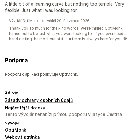
A little bit of a learning curve but nothing too terrible. Very
flexible. Just what I was looking for.
Vývojář OptiMonk odpověděl 20. červenec 2026
Thank you so much for the kind words! We're thrilled OptiMonk
turned out to be just what you were looking for. If you ever need a
hand getting the most out of it, our team is always here for you. 🧡
Podpora
Podporu k aplikaci poskytuje OptiMonk.
Zdroje
Zásady ochrany osobních údajů
Nejčastější dotazy
Tento vývojář nenabízí přímou podporu v jazyce Čeština.
Vývojář
OptiMonk
Webová stránka