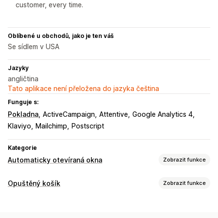
customer, every time.
Oblíbené u obchodů, jako je ten váš
Se sídlem v USA
Jazyky
angličtina
Tato aplikace není přeložena do jazyka čeština
Funguje s:
Pokladna
ActiveCampaign
Attentive
Google Analytics 4
Klaviyo
Mailchimp
Postscript
Kategorie
Automaticky otevíraná okna
Zobrazit funkce
Typy automaticky otevíraných oken
Opuštěný košík
Zobrazit funkce
Automaticky otevíraná okna pro prodej
Obnovení košíku
Automaticky otevíraná okna pro e-maily
Vyskakovací okna při odchodu
Personalizované kampaně