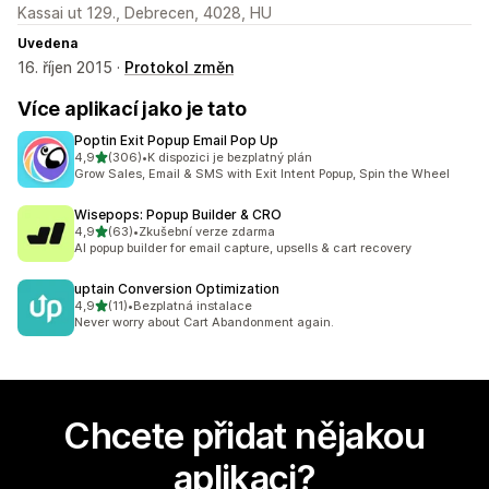
Kassai ut 129., Debrecen, 4028, HU
Uvedena
16. říjen 2015 ·
Protokol změn
Více aplikací jako je tato
Poptin Exit Popup Email Pop Up
z 5 hvězd
4,9
(306)
•
K dispozici je bezplatný plán
Celkový počet recenzí: 306
Grow Sales, Email & SMS with Exit Intent Popup, Spin the Wheel
Wisepops: Popup Builder & CRO
z 5 hvězd
4,9
(63)
•
Zkušební verze zdarma
Celkový počet recenzí: 63
AI popup builder for email capture, upsells & cart recovery
uptain Conversion Optimization
z 5 hvězd
4,9
(11)
•
Bezplatná instalace
Celkový počet recenzí: 11
Never worry about Cart Abandonment again.
Chcete přidat nějakou
aplikaci?