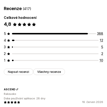
Rozhraní API a webhooky
Recenze
(417)
Celkové hodnocení
4,8
5
388
4
12
3
5
2
2
1
10
Napsat recenzi
Všechny recenze
ASCEND
Rakousko
Doba používání aplikace: 28 dny
16. červen 2026