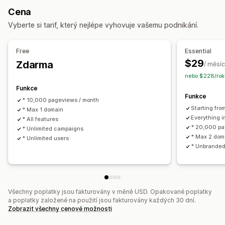
Automaticky otevíraná okna pro SMS
Cena
Vyskakovací okna pro udělení souhlasu
Nabídky slev
Automaticky otevíraná okna košíku
Vyberte si tarif, který nejlépe vyhovuje vašemu podnikání.
Časově omezené nabídky
Hry a soutěže
Důvod opuštění stránky
Slevy
Roztočit kolo
Sledování konverzí
Nástroje pro odpočet času
Novinky
Formuláře
Bannery
Free
Essential
Oznámení
Hry
Průzkumy
Kvízy
Možnosti zobrazení
$29
Zdarma
/ měsíc
Automaticky otevíraná okna pro souhlas
Vlastní prosazování značky
nebo $228/rok
Vlastní automaticky otevíraná okna
Nástroj pro tvorbu vyskakovacích oken
Funkce
Funkce
Vlastní slevové kódy
Spouštěče
Šablony
Správa automaticky otevíraných oken
* 10,000 pageviews / month
Starting fr
Přizpůsobitelné widgety
* Max 1 domain
Více jazyků
A/​B testování
Nástroj Editor
Šablony
Everything i
* All features
Pravidla cílení
Sledování chování
Generování pomocí umělé inteligence
Vlastní kód
* 20,000 pa
* Unlimited campaigns
* Max 2 dom
Vlastní písma
Překlad
Lokalizace
* Unlimited users
* Unbrande
Seznam pro shromažďování souhlasu s doručováním e-
mailů
Seznam pro shromažďování souhlasu s doručováním SMS
Kampaně
Spouštěče a pravidla
Automatizace
Cílení
Všechny poplatky jsou fakturovány v měně USD. Opakované poplatky
Geolokace
Segmentace
Označování štítky
Vykazování
a poplatky založené na použití jsou fakturovány každých 30 dní.
Zobrazit všechny cenové možnosti
Analytika
A/​B testování
Sledování