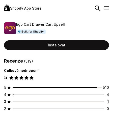
Shopify App Store
Ego Cart Drawer Cart Upsell
Built for Shopify
Instalovat
Recenze
(519)
Celkové hodnocení
5
5
510
4
4
3
1
2
0