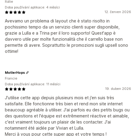
Itálie
Doba používání aplikace: 4 měsíci
12. červen 2026
Avevamo un problema di layout che è stato risolto in
pochissimo tempo da un servizio clienti super disponibile,
grazie a Lulla e a Trina per il loro supporto! Quest'app è
davvero utile per molte funzionalità che il carrello base non
permette di avere. Soprattutto le promozioni sugli upsell sono
ottime!
MotlerHops
Francie
Doba používání aplikace: 11 měsíci
19. duben 2026
J'utilise cette app depuis plusieurs mois et j'en suis très
satisfaite. Elle fonctionne très bien et rend mon site internet
beaucoup agréable à utiliser. J'ai parfois eu des petits bugs ou
des questions et l'équipe est extrêmement réactive et aimable,
c'est vraiment toujours un plaisir de les contacter. J'ai
notamment été aidée par Vivian et Lulla.
Merci à vous pour cette super app et votre temps !