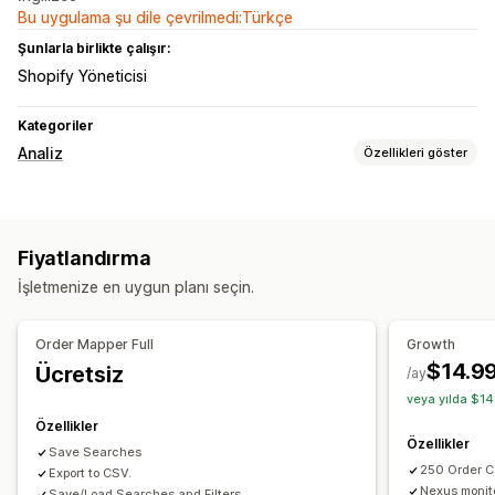
Bu uygulama şu dile çevrilmedi:Türkçe
Şunlarla birlikte çalışır:
Shopify Yöneticisi
Kategoriler
Analiz
Özellikleri göster
Müşteri davranışı
Segmentasyon
Fiyatlandırma
Pazarlama ve satış
İşletmenize en uygun planı seçin.
Kâr analizleri
Görseller ve raporlar
Order Mapper Full
Growth
$14.9
Ücretsiz
Isı haritaları
Analizler kontrol paneli
Özel raporlar
/ay
veya yılda $14
Dışa veri aktarma
Geçmiş analizi
Özellikler
Özellikler
Save Searches
250 Order 
Export to CSV.
Nexus monit
Save/Load Searches and Filters.