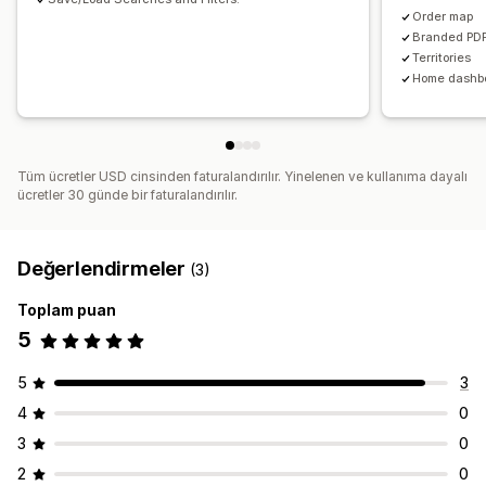
Order map
Branded PDF
Territories
Home dashb
Tüm ücretler USD cinsinden faturalandırılır. Yinelenen ve kullanıma dayalı
ücretler 30 günde bir faturalandırılır.
Değerlendirmeler
(3)
Toplam puan
5
5
3
4
0
3
0
2
0