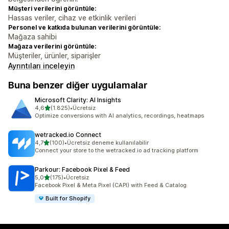
Müşteri verilerini görüntüle:
Hassas veriler, cihaz ve etkinlik verileri
Personel ve katkıda bulunan verilerini görüntüle:
Mağaza sahibi
Mağaza verilerini görüntüle:
Müşteriler, ürünler, siparişler
Ayrıntıları inceleyin
Buna benzer diğer uygulamalar
Microsoft Clarity: AI Insights
5 yıldız üzerinden
4,6
(1.825)
•
Ücretsiz
toplam 1825 değerlendirme
Optimize conversions with AI analytics, recordings, heatmaps
wetracked.io Connect
5 yıldız üzerinden
4,7
(100)
•
Ücretsiz deneme kullanılabilir
toplam 100 değerlendirme
Connect your store to the wetracked.io ad tracking platform
Parkour: Facebook Pixel & Feed
5 yıldız üzerinden
5,0
(175)
•
Ücretsiz
toplam 175 değerlendirme
Facebook Pixel & Meta Pixel (CAPI) with Feed & Catalog
Built for Shopify