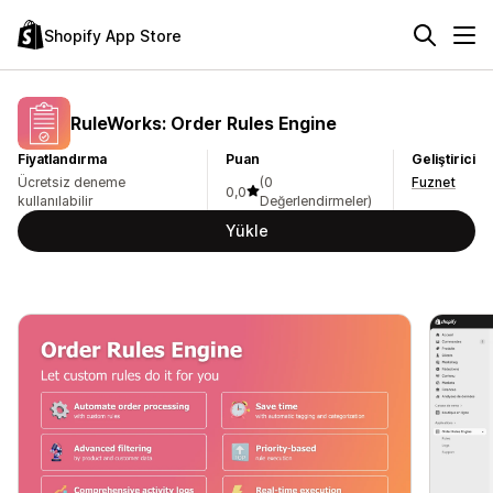
Shopify App Store
RuleWorks: Order Rules Engine
Fiyatlandırma
Puan
Geliştirici
Ücretsiz deneme
(0
Fuznet
0,0
kullanılabilir
Değerlendirmeler)
Yükle