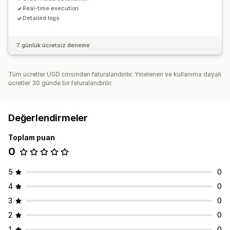
Real-time execution
Detailed logs
7 günlük ücretsiz deneme
Tüm ücretler USD cinsinden faturalandırılır. Yinelenen ve kullanıma dayalı
ücretler 30 günde bir faturalandırılır.
Değerlendirmeler
Toplam puan
0
5
0
4
0
3
0
2
0
1
0