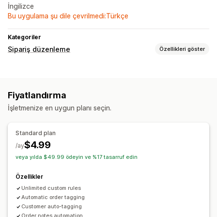
İngilizce
Bu uygulama şu dile çevrilmedi:Türkçe
Kategoriler
Sipariş düzenleme
Özellikleri göster
Sipariş güncellemeleri
Özel nitelikler
Özel kurallar
Otomatik iş akışları
Fiyatlandırma
Sipariş yönetimi
İşletmenize en uygun planı seçin.
Etiketleme
Standard plan
$4.99
/ay
veya yılda $49.99 ödeyin ve %17 tasarruf edin
Özellikler
Unlimited custom rules
Automatic order tagging
Customer auto-tagging
Order notes automation