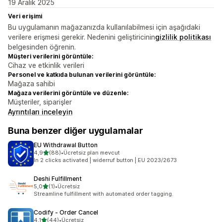
19 Aralık 2025
Veri erişimi
Bu uygulamanın mağazanızda kullanılabilmesi için aşağıdaki
verilere erişmesi gerekir. Nedenini geliştiricinin
gizlilik politikası
belgesinden öğrenin.
Müşteri verilerini görüntüle:
Cihaz ve etkinlik verileri
Personel ve katkıda bulunan verilerini görüntüle:
Mağaza sahibi
Mağaza verilerini görüntüle ve düzenle:
Müşteriler, siparişler
Ayrıntıları inceleyin
Buna benzer diğer uygulamalar
EU Withdrawal Button
5 yıldız üzerinden
4,9
(88)
•
Ücretsiz plan mevcut
toplam 88 değerlendirme
In 2 clicks activated | widerruf button | EU 2023/2673
Deshi Fulfillment
5 yıldız üzerinden
5,0
(1)
•
Ücretsiz
toplam 1 değerlendirme
Streamline fulfillment with automated order tagging.
Codify ‑ Order Cancel
5 yıldız üzerinden
4,1
(44)
•
Ücretsiz