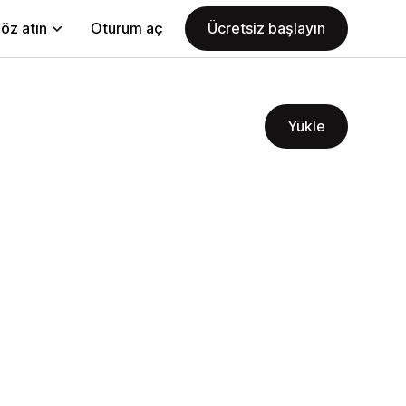
öz atın
Oturum aç
Ücretsiz başlayın
Yükle