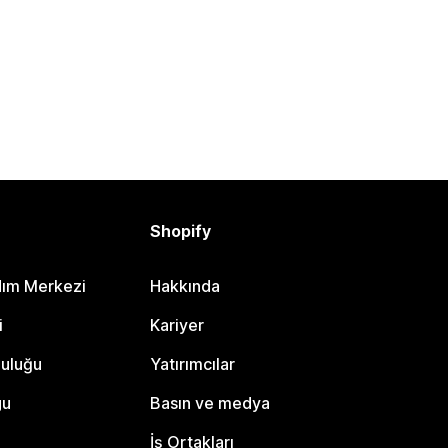
Shopify
dım Merkezi
Hakkında
i
Kariyer
luluğu
Yatırımcılar
gu
Basın ve medya
İş Ortakları