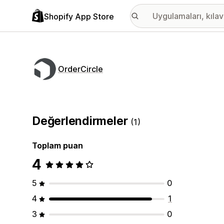
Shopify App Store
OrderCircle
Değerlendirmeler
(1)
Toplam puan
4
5
0
4
1
3
0