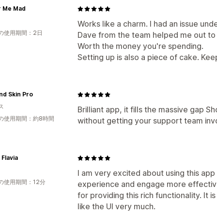
r Me Mad
Works like a charm. I had an issue und
の使用期間：2日
Dave from the team helped me out to 
Worth the money you're spending.
Setting up is also a piece of cake. Keep
nd Skin Pro
ス
Brilliant app, it fills the massive gap 
の使用期間：約8時間
without getting your support team inv
 Flavia
I am very excited about using this ap
の使用期間：12分
experience and engage more effectiv
for providing this rich functionality. It 
like the UI very much.