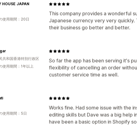
 HOUSE JAPAN
This company provides a wonderful sup
の使用期間：20日
Japanese currency very very quickly. 
their business go better and better.
gar
民共和国香港特別行政区
So far the app has been serving it's 
の使用期間：1年以上
flexibility of cancelling an order witho
customer service time as well.
ti
Works fine. Had some issue with the ins
の使用期間：5日
editing skills but Dave was a big help i
have been a basic option in Shopify so 