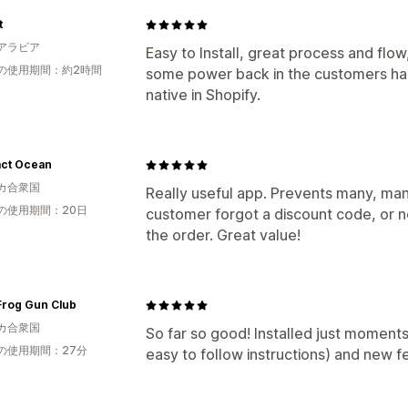
t
アラビア
Easy to Install, great process and flow
の使用期間：約2時間
some power back in the customers hand
native in Shopify.
act Ocean
カ合衆国
Really useful app. Prevents many, ma
の使用期間：20日
customer forgot a discount code, or
the order. Great value!
Frog Gun Club
カ合衆国
So far so good! Installed just moments 
の使用期間：27分
easy to follow instructions) and new f