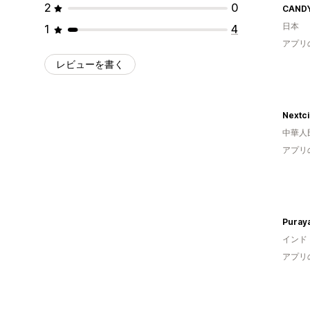
2
0
CANDY
日本
1
4
アプリ
レビューを書く
Nextci
中華人
アプリ
Puraya
インド
アプリ