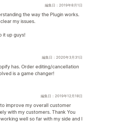
編集日：2019年8月1日
erstanding the way the Plugin works.
clear my issues.
 it up guys!
編集日：2020年3月31日
Shopify has. Order editing/cancellation
olved is a game changer!
編集日：2019年12月18日
p to improve my overall customer
ely with my customers. Thank You
is working well so far with my side and I