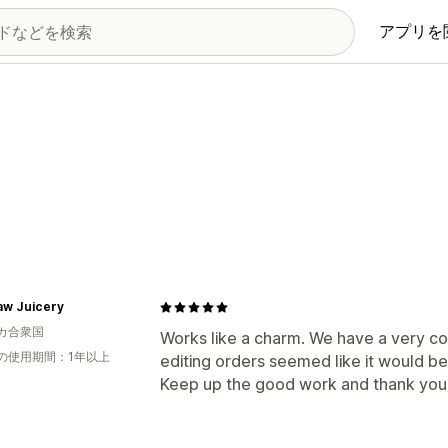
アプリを
aw Juicery
カ合衆国
Works like a charm. We have a very c
の使用期間：1年以上
editing orders seemed like it would be 
Keep up the good work and thank you