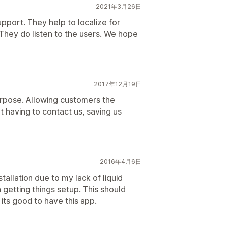
2021年3月26日
port. They help to localize for
They do listen to the users. We hope
2017年12月19日
purpose. Allowing customers the
ut having to contact us, saving us
2016年4月6日
tallation due to my lack of liquid
n getting things setup. This should
its good to have this app.