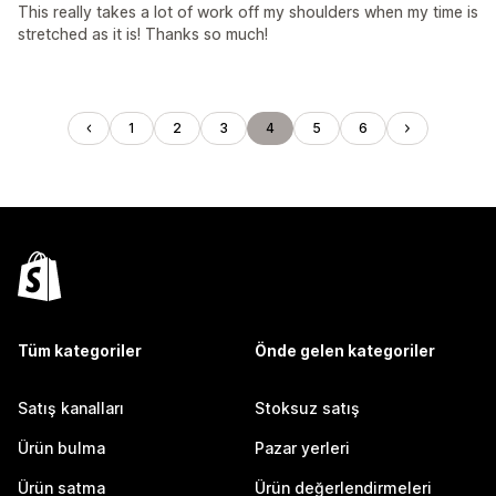
This really takes a lot of work off my shoulders when my time is
stretched as it is! Thanks so much!
1
2
3
4
5
6
Tüm kategoriler
Önde gelen kategoriler
Satış kanalları
Stoksuz satış
Ürün bulma
Pazar yerleri
Ürün satma
Ürün değerlendirmeleri