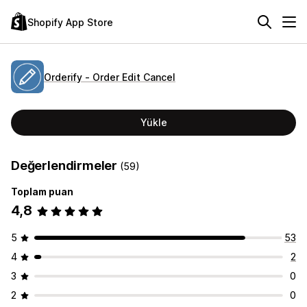
Shopify App Store
Orderify ‑ Order Edit Cancel
Yükle
Değerlendirmeler
(59)
Toplam puan
4,8
5
53
4
2
3
0
2
0