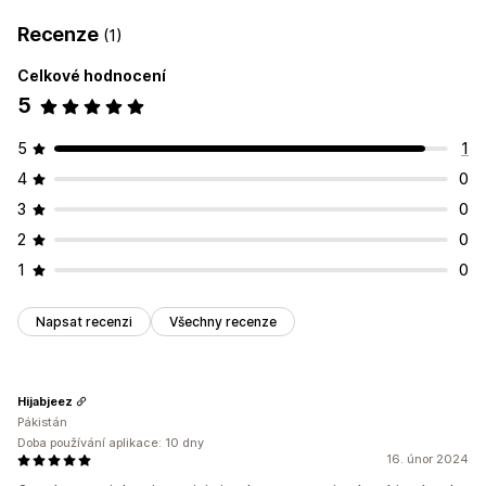
Recenze
(1)
Celkové hodnocení
5
5
1
4
0
3
0
2
0
1
0
Napsat recenzi
Všechny recenze
Hijabjeez
Pákistán
Doba používání aplikace: 10 dny
16. únor 2024