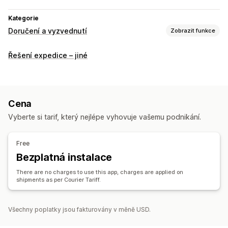
Kategorie
Doručení a vyzvednutí
Zobrazit funkce
Možnosti doručení
Řešení expedice – jiné
Štítky zásilek
Možnosti vyzvednutí
Více lokalit
Cena
Vyberte si tarif, který nejlépe vyhovuje vašemu podnikání.
Sledování v reálném čase
Mapa doručení
Free
Bezplatná instalace
There are no charges to use this app, charges are applied on
shipments as per Courier Tariff.
Všechny poplatky jsou fakturovány v měně USD.