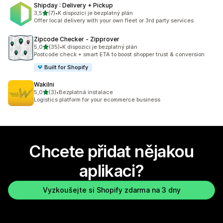
Shipday : Delivery + Pickup
z 5 hvězd
3,5
(7)
•
K dispozici je bezplatný plán
Celkový počet recenzí: 7
Offer local delivery with your own fleet or 3rd party services
Zipcode Checker ‑ Zipprover
z 5 hvězd
5,0
(35)
•
K dispozici je bezplatný plán
Celkový počet recenzí: 35
Postcode check + smart ETA to boost shopper trust & conversion
Built for Shopify
Wakilni
z 5 hvězd
5,0
(3)
•
Bezplatná instalace
Celkový počet recenzí: 3
Logistics platform for your ecommerce business
Chcete přidat nějakou
aplikaci?
Vyzkoušejte si Shopify zdarma na 3 dny