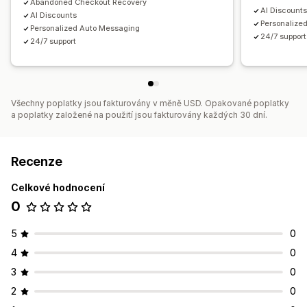
Abandoned Checkout Recovery
AI Discount
AI Discounts
Personalize
Personalized Auto Messaging
24/7 support
24/7 support
Všechny poplatky jsou fakturovány v měně USD. Opakované poplatky
a poplatky založené na použití jsou fakturovány každých 30 dní.
Recenze
Celkové hodnocení
0
5
0
4
0
3
0
2
0