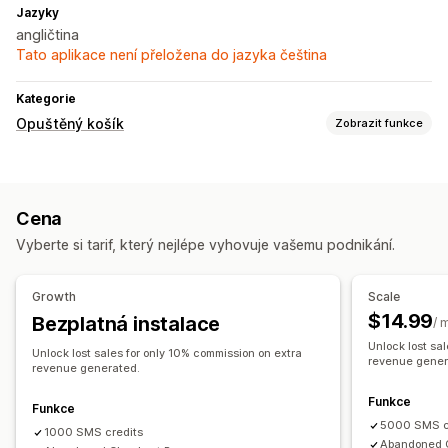
Jazyky
angličtina
Tato aplikace není přeložena do jazyka čeština
Kategorie
Opuštěný košík
Zobrazit funkce
Obnovení košíku
Notifikace pomocí SMS
Nabídky slev
Cena
Časově omezené nabídky
Automatizované postupy
Vyberte si tarif, který nejlépe vyhovuje vašemu podnikání.
Možnosti zobrazení
Vlastní prosazování značky
Vlastní slevové kódy
Growth
Scale
Spouštěče
Pravidla cílení
Sledování chování
$14.99
Bezplatná instalace
/ 
Unlock lost sa
Unlock lost sales for only 10% commission on extra
revenue gener
revenue generated.
Funkce
Funkce
5000 SMS c
1000 SMS credits
Abandoned 