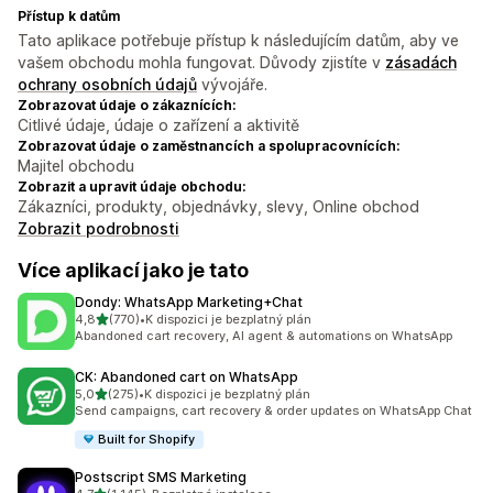
Přístup k datům
Tato aplikace potřebuje přístup k následujícím datům, aby ve
vašem obchodu mohla fungovat. Důvody zjistíte v
zásadách
ochrany osobních údajů
vývojáře.
Zobrazovat údaje o zákaznících:
Citlivé údaje, údaje o zařízení a aktivitě
Zobrazovat údaje o zaměstnancích a spolupracovnících:
Majitel obchodu
Zobrazit a upravit údaje obchodu:
Zákazníci, produkty, objednávky, slevy, Online obchod
Zobrazit podrobnosti
Více aplikací jako je tato
Dondy: WhatsApp Marketing+Chat
z 5 hvězd
4,8
(770)
•
K dispozici je bezplatný plán
Celkový počet recenzí: 770
Abandoned cart recovery, AI agent & automations on WhatsApp
CK: Abandoned cart on WhatsApp
z 5 hvězd
5,0
(275)
•
K dispozici je bezplatný plán
Celkový počet recenzí: 275
Send campaigns, cart recovery & order updates on WhatsApp Chat
Built for Shopify
Postscript SMS Marketing