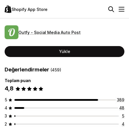
Shopify App Store
Outfy ‑ Social Media Auto Post
Yükle
Değerlendirmeler
(459)
Toplam puan
4,8
5
389
4
48
3
5
2
4