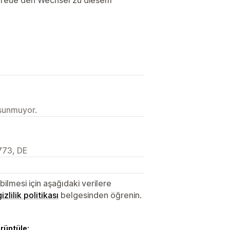
 sunmuyor.
773, DE
lmesi için aşağıdaki verilere
gizlilik politikası
belgesinden öğrenin.
örüntüle: