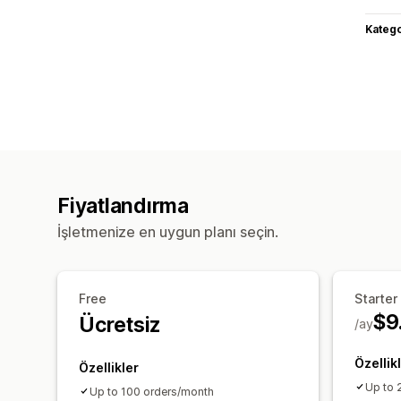
Katego
Fiyatlandırma
İşletmenize en uygun planı seçin.
Free
Starter
$9
Ücretsiz
/ay
Özellik
Özellikler
Up to 
Up to 100 orders/month