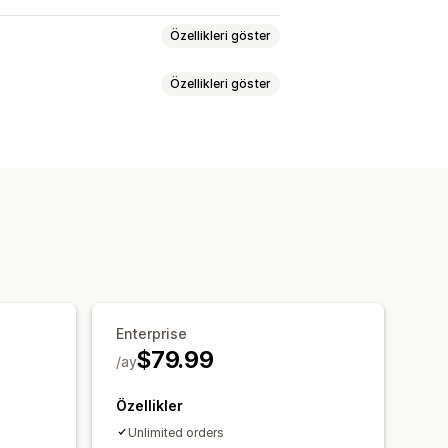
Özellikleri göster
Özellikleri göster
i
Değişimler
QR kodları
rol panelleri
dilemeyen ürünler
İade süresi
leri
İade takibi
E-posta bildirimleri
imi
Stok güncellemeleri
Analizler
Enterprise
$79.99
/ay
Özellikler
Unlimited orders