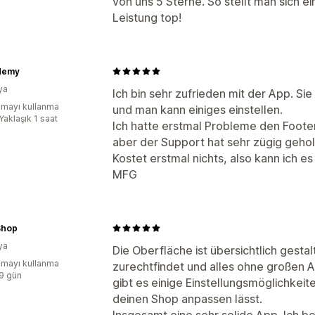
von uns 5 Sterne. So stellt man sich e
Leistung top!
demy
ya
Ich bin sehr zufrieden mit der App. Sie
mayı kullanma
und man kann einiges einstellen.
Yaklaşık 1 saat
Ich hatte erstmal Probleme den Footer
aber der Support hat sehr zügig gehol
Kostet erstmal nichts, also kann ich 
MFG
Shop
ya
Die Oberfläche ist übersichtlich gesta
mayı kullanma
zurechtfindet und alles ohne großen 
:9 gün
gibt es einige Einstellungsmöglichkei
deinen Shop anpassen lässt.
Insgesamt eine sehr solide App. Ich 