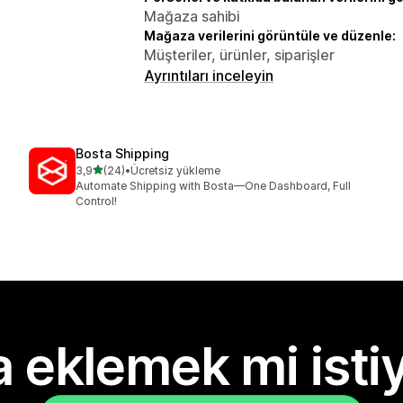
Mağaza sahibi
Mağaza verilerini görüntüle ve düzenle:
Müşteriler, ürünler, siparişler
Ayrıntıları inceleyin
Bosta Shipping
5 yıldız üzerinden
3,9
(24)
•
Ücretsiz yükleme
toplam 24 değerlendirme
Automate Shipping with Bosta—One Dashboard, Full
Control!
 eklemek mi isti