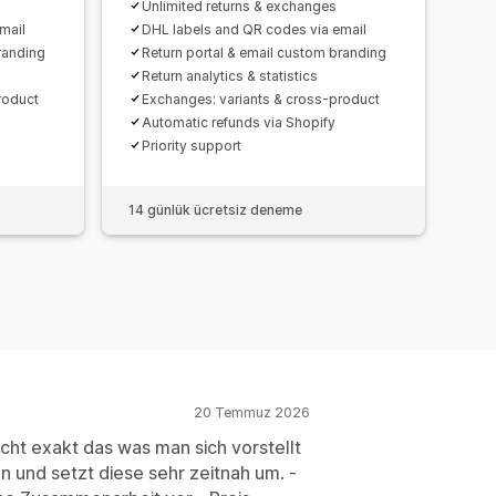
Unlimited returns & exchanges
mail
DHL labels and QR codes via email
randing
Return portal & email custom branding
Return analytics & statistics
roduct
Exchanges: variants & cross-product
Automatic refunds via Shopify
Priority support
14 günlük ücretsiz deneme
20 Temmuz 2026
cht exakt das was man sich vorstellt
n und setzt diese sehr zeitnah um. -