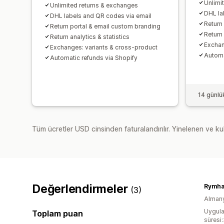
Unlimi
Unlimited returns & exchanges
DHL la
DHL labels and QR codes via email
Return
Return portal & email custom branding
Return 
Return analytics & statistics
Exchan
Exchanges: variants & cross-product
Automa
Automatic refunds via Shopify
14 günlü
Tüm ücretler USD cinsinden faturalandırılır. Yinelenen ve kul
Değerlendirmeler
Rymha
(3)
Alman
Uygula
Toplam puan
süresi