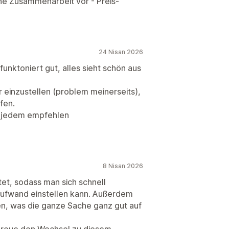
ine Zusammenarbeit vor - Preis-
24 Nisan 2026
 funktoniert gut, alles sieht schön aus
 einzustellen (problem meinerseits),
fen.
es jedem empfehlen
8 Nisan 2026
ltet, sodass man sich schnell
Aufwand einstellen kann. Außerdem
ten, was die ganze Sache ganz gut auf
bereue den Wechsel zu diesem