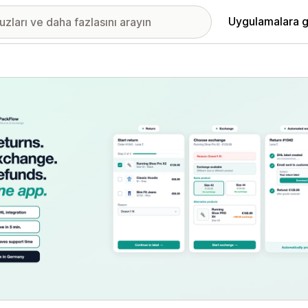
Uygulamalara g
ıkan görsel galerisi