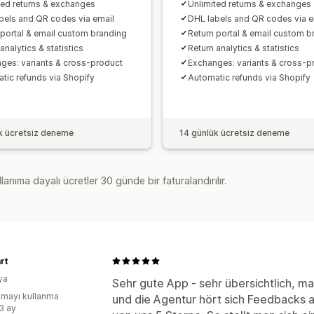
ted returns & exchanges
Unlimited returns & exchanges
bels and QR codes via email
DHL labels and QR codes via e
 portal & email custom branding
Return portal & email custom b
analytics & statistics
Return analytics & statistics
ges: variants & cross-product
Exchanges: variants & cross-p
tic refunds via Shopify
Automatic refunds via Shopify
k ücretsiz deneme
14 günlük ücretsiz deneme
lanıma dayalı ücretler 30 günde bir faturalandırılır.
rt
ya
Sehr gute App - sehr übersichtlich, ma
mayı kullanma
und die Agentur hört sich Feedbacks a
:3 ay