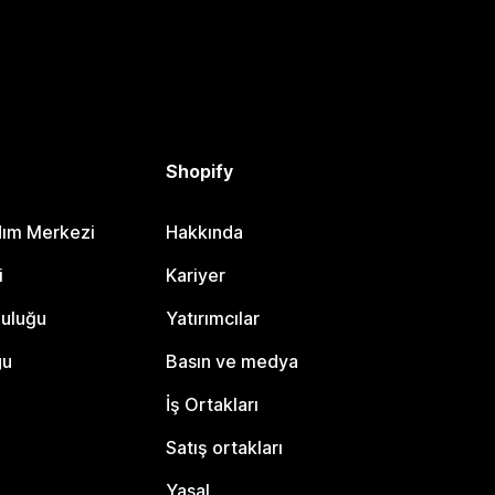
Shopify
dım Merkezi
Hakkında
i
Kariyer
luluğu
Yatırımcılar
gu
Basın ve medya
İş Ortakları
Satış ortakları
Yasal