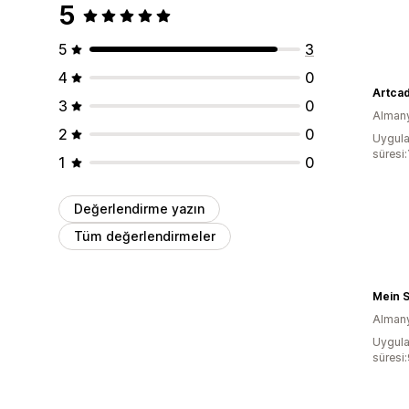
5
5
3
4
0
Artca
3
0
Alman
2
0
Uygula
süresi:
1
0
Değerlendirme yazın
Tüm değerlendirmeler
Mein 
Alman
Uygula
süresi