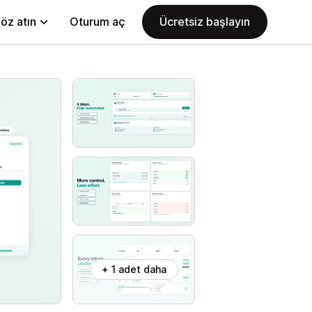
öz atın
Oturum aç
Ücretsiz başlayın
+ 1 adet daha