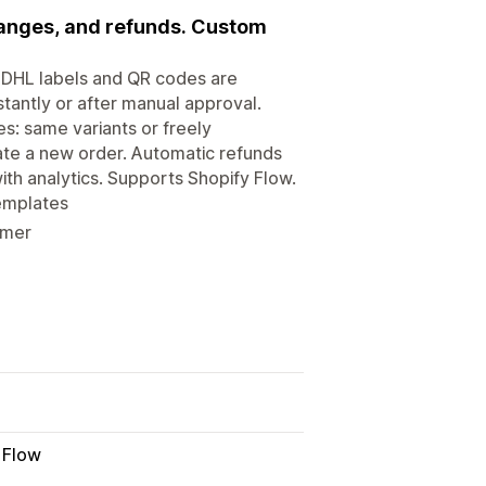
changes, and refunds. Custom
. DHL labels and QR codes are
stantly or after manual approval.
s: same variants or freely
ate a new order. Automatic refunds
ith analytics. Supports Shopify Flow.
templates
omer
Flow