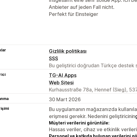
Anbieter auf jeden Fall nicht.
Perfekt für Einsteiger
lar
Gizlilik politikası
SSS
Bu geliştirici doğrudan Türkçe destek
rici
TG-AI Apps
Web Sitesi
Kurhausstraße 78a, Hennef (Sieg), 53
lanma
30 Mart 2026
rişimi
Bu uygulamanın mağazanızda kullanılabi
erişmesi gerekir. Nedenini geliştiricinin
Müşteri verilerini görüntüle:
Hassas veriler, cihaz ve etkinlik verileri
Personel ve katkıda bulunan verilerini g