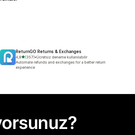
ReturnGO Returns & Exchanges
5 yıldız üzerinden
4,8
(357)
•
Ücretsiz deneme kullanılabilir
toplam 357 değerlendirme
Automate refunds and exchanges for a better return
experience
yorsunuz?