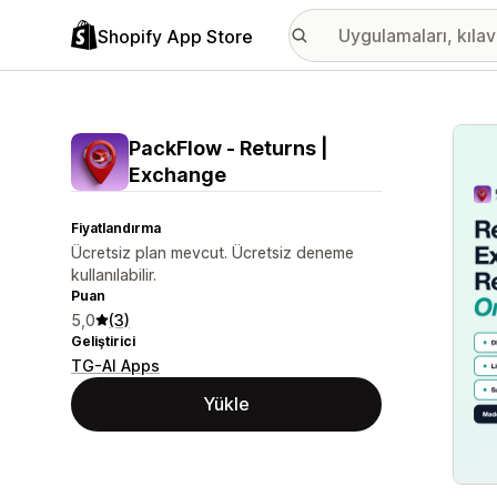
Shopify App Store
Öne ç
PackFlow ‑ Returns |
Exchange
Fiyatlandırma
Ücretsiz plan mevcut. Ücretsiz deneme
kullanılabilir.
Puan
5,0
(3)
Geliştirici
TG-AI Apps
Yükle