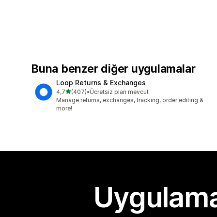
Buna benzer diğer uygulamalar
Loop Returns & Exchanges
5 yıldız üzerinden
4,7
(407)
•
Ücretsiz plan mevcut
toplam 407 değerlendirme
Manage returns, exchanges, tracking, order editing &
more!
Uygulama