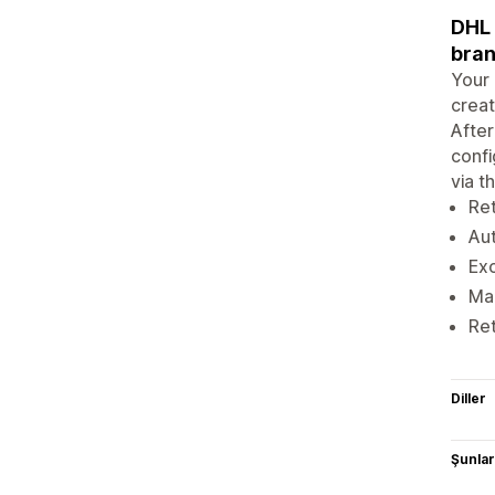
DHL 
bran
Your 
creat
After
confi
via t
Ret
Aut
Exc
Man
Ret
Diller
Şunlarl