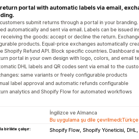
return portal with automatic labels via email, ex
ding.
customers submit returns through a portal in your branding
ed automatically and sent via email. Labels can be issued in
 receiving the goods: accept or decline the return. Exchange
gurable products. Equal-price exchanges automatically cre
he Shopify Refund API. Block specific countries. Dashboard w
urn portal in your own design with logo, colors, and email 
omatic DHL labels and QR codes sent via email to the cust
hanges: same variants or freely configurable products
ual label approval and automatic refunds configurable
urn analytics and Shopify Flow for automated workflows
İngilizce ve Almanca
Bu uygulama şu dile çevrilmedi:Türkçe
a birlikte çalışır:
Shopify Flow
Shopify Yöneticisi
DHL