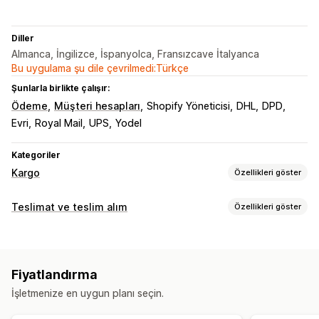
Diller
Almanca, İngilizce, İspanyolca, Fransızcave İtalyanca
Bu uygulama şu dile çevrilmedi:Türkçe
Şunlarla birlikte çalışır:
Ödeme
Müşteri hesapları
Shopify Yöneticisi
DHL
DPD
Evri
Royal Mail
UPS
Yodel
Kategoriler
Kargo
Özellikleri göster
Etiketler ve ambalaj
Teslimat ve teslim alım
Özellikleri göster
Etiket oluşturma
Toplu baskı
Gümrük belgeleri
Teslimat seçenekleri
İade etiketleri
Kargo sigortası
Kargo kuralları
Engelleme tarihleri
Kesinti süreleri
Tarih seçici
Sipariş senkronizasyonu
Çoklu dil
Taşıyıcı şirket seçimi
Fiyatlandırma
Dinamik fiyatlar
Minimum değerler
Çoklu konum
Kargo ücretleri
İşletmenize en uygun planı seçin.
Kargo etiketleri
Kargoları yönetme