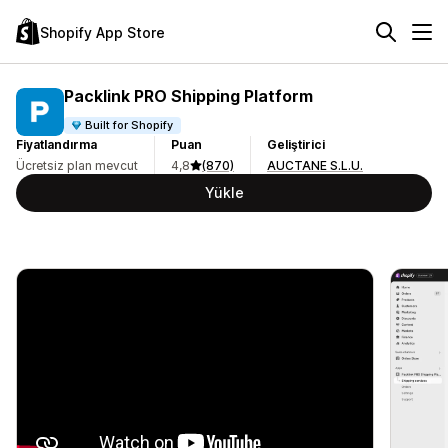
Shopify App Store
Packlink PRO Shipping Platform
Built for Shopify
Fiyatlandırma
Puan
Geliştirici
Ücretsiz plan mevcut
4,8
(870)
AUCTANE S.L.U.
Yükle