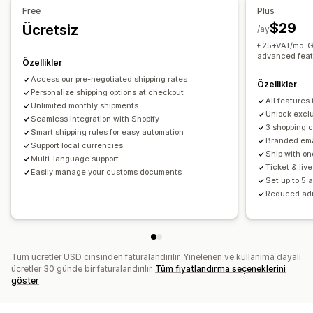
Teslim alım seçenekleri
Sipariş senkronizasyonu
Gerçek zamanlı takip
Free
Plus
Çoklu konum
Tarih seçici
Zaman aralıkları
E-posta bildirimleri
Sipariş güncellemeleri
Kargo analizleri
$29
Ücretsiz
/ay
€25+VAT/mo. Ge
Gerçek zamanlı takip
advanced feat
Özellikler
E-posta bildirimleri
Tahmini varış zamanları
Sipariş takibi
Access our pre-negotiated shipping rates
Teslimat kanıtı
Özellikler
Personalize shipping options at checkout
All features
Unlimited monthly shipments
Unlock exclu
Seamless integration with Shopify
3 shopping 
Smart shipping rules for easy automation
Branded ema
Support local currencies
Ship with on
Multi-language support
Ticket & liv
Easily manage your customs documents
Set up to 5 
Reduced ad
Tüm ücretler USD cinsinden faturalandırılır. Yinelenen ve kullanıma dayalı
ücretler 30 günde bir faturalandırılır.
Tüm fiyatlandırma seçeneklerini
göster