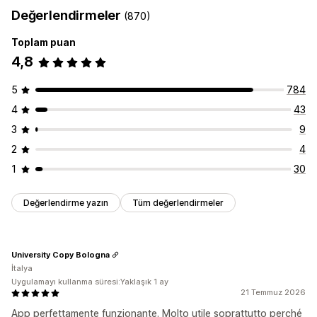
Değerlendirmeler
(870)
Toplam puan
4,8
5
784
4
43
3
9
2
4
1
30
Değerlendirme yazın
Tüm değerlendirmeler
University Copy Bologna
İtalya
Uygulamayı kullanma süresi:Yaklaşık 1 ay
21 Temmuz 2026
App perfettamente funzionante. Molto utile soprattutto perché