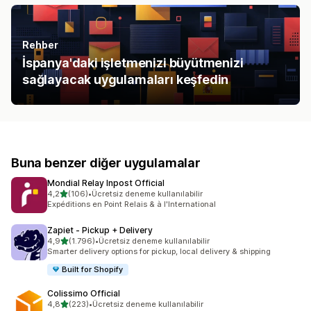
Rehber
İspanya'daki işletmenizi büyütmenizi
sağlayacak uygulamaları keşfedin
Buna benzer diğer uygulamalar
Mondial Relay Inpost Official
5 yıldız üzerinden
4,2
(106)
•
Ücretsiz deneme kullanılabilir
toplam 106 değerlendirme
Expéditions en Point Relais & à l'International
Zapiet ‑ Pickup + Delivery
5 yıldız üzerinden
4,9
(1.796)
•
Ücretsiz deneme kullanılabilir
toplam 1796 değerlendirme
Smarter delivery options for pickup, local delivery & shipping
Built for Shopify
Colissimo Official
5 yıldız üzerinden
4,8
(223)
•
Ücretsiz deneme kullanılabilir
toplam 223 değerlendirme