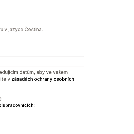
u v jazyce Čeština.
sledujícím datům, aby ve vašem
íte v
zásadách ochrany osobních
ě
olupracovnících: