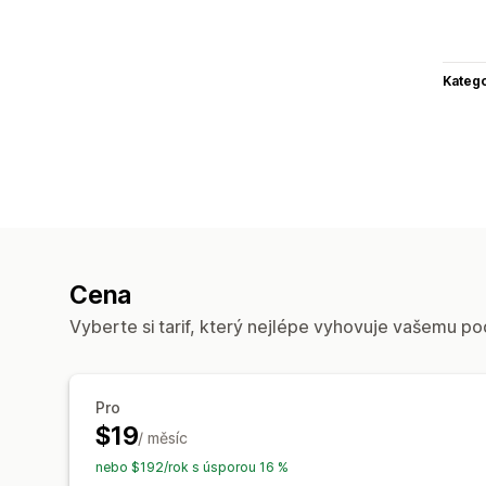
Katego
Cena
Vyberte si tarif, který nejlépe vyhovuje vašemu po
Pro
$19
/ měsíc
nebo $192/rok s úsporou 16 %