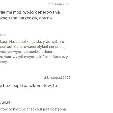
7. březen 2026
I. Nie ma możliwości generowania
nętrzne narzędzia, aby nie
2026
kacji. Nasza aplikacja służy do wyboru
ckout. Generowanie etykiet nie jest jej
awodnym wyborze punktu odbioru, a
zędziami wysyłkowymi, jak Apilo, Base czy
żemy.
25. listopad 2025
istę bez mapki paczkomatów, to
ad 2025
nktów odbioru w checkout jest dostępna