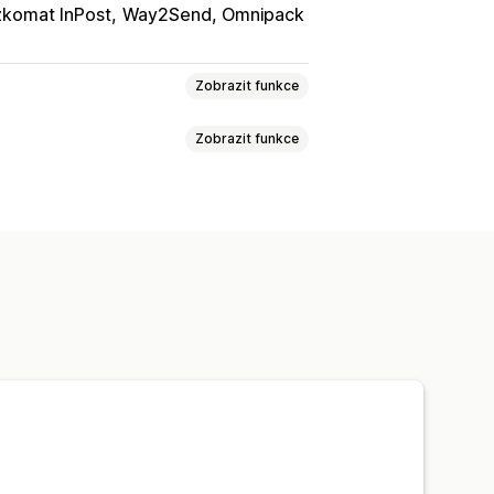
komat InPost
Way2Send, Omnipack
Zobrazit funkce
Zobrazit funkce
Na základě zákazníka
lenosti
Na základě produktů
 lokalit
tnosti
PSČ
Kombinace sazeb
ity objednávek
Termíny
dnávek
Přejmenování možností
Více měn
Vlastní pravidla