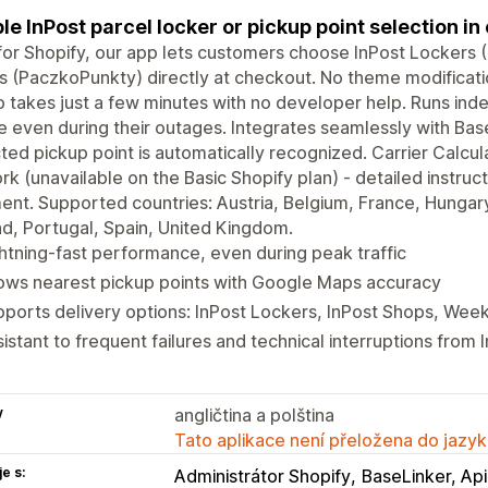
le InPost parcel locker or pickup point selection in
 for Shopify, our app lets customers choose InPost Lockers
 (PaczkoPunkty) directly at checkout. No theme modificat
 takes just a few minutes with no developer help. Runs inde
e even during their outages. Integrates seamlessly with Bas
ted pickup point is automatically recognized. Carrier Calcul
rk (unavailable on the Basic Shopify plan) - detailed instruct
nt. Supported countries: Austria, Belgium, France, Hungary
d, Portugal, Spain, United Kingdom.
htning-fast performance, even during peak traffic
ows nearest pickup points with Google Maps accuracy
ports delivery options: InPost Lockers, InPost Shops, Wee
istant to frequent failures and technical interruptions from 
y
angličtina a polština
Tato aplikace není přeložena do jazyk
e s:
Administrátor Shopify
BaseLinker, Api