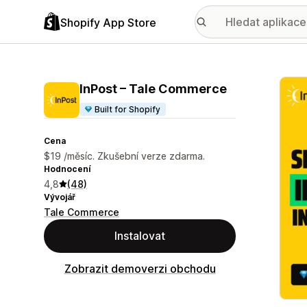
Shopify App Store
Galer
InPost – Tale Commerce
Built for Shopify
Cena
$19 /měsíc. Zkušební verze zdarma.
Hodnocení
4,8
(48)
Vývojář
Tale Commerce
Instalovat
Zobrazit demoverzi obchodu