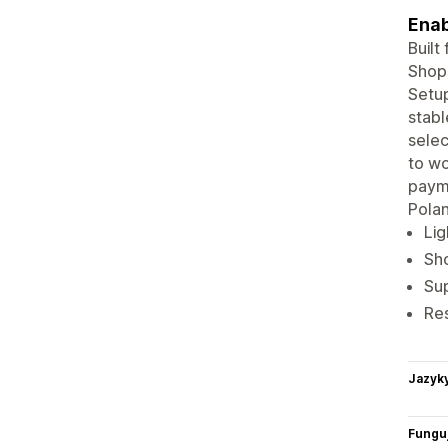
Enab
Built
Shops
Setup
stabl
selec
to wo
payme
Polan
Lig
Sh
Sup
Res
Jazyk
Funguj