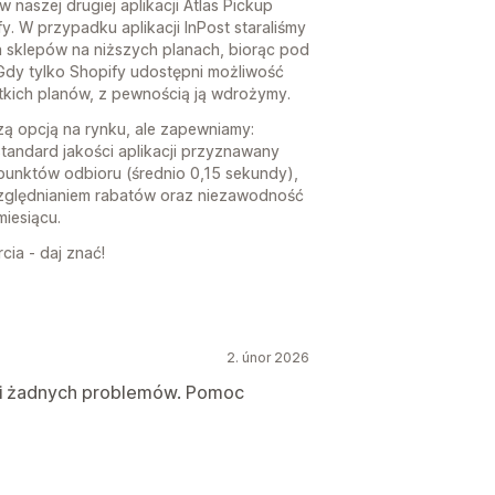
w naszej drugiej aplikacji Atlas Pickup
fy. W przypadku aplikacji InPost staraliśmy
la sklepów na niższych planach, biorąc pod
Gdy tylko Shopify udostępni możliwość
tkich planów, z pewnością ją wdrożymy.
szą opcją na rynku, ale zapewniamy:
 standard jakości aplikacji przyznawany
punktów odbioru (średnio 0,15 sekundy),
ględnianiem rabatów oraz niezawodność
iesiącu.
cia - daj znać!
2. únor 2026
k i żadnych problemów. Pomoc