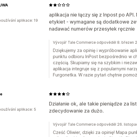
UWA
o
aplikacja nie łączy się z Inpost po AP
oužívání aplikace: 19
etykiet - wymagane są dodatkowe zew
nadawać numerów przesyłek ręcznie
Vývojář Tale Commerce odpověděl 8. březen 
Dziękujemy za opinię i wypróbowanie apli
punktu odbioru InPost bezpośrednio w che
częścią. Skupiamy się na szybkim i niez
aplikacja integruje się z popularnymi nar
Furgonetka. W razie pytań chętnie pomo
e
o
Działanie ok, ale takie pieniądze za l
oužívání aplikace: 5
zdecydowanie za dużo.
Vývojář Tale Commerce odpověděl 26. listop
Cześć Oliwier, dzięki za opinię! Mapa pu