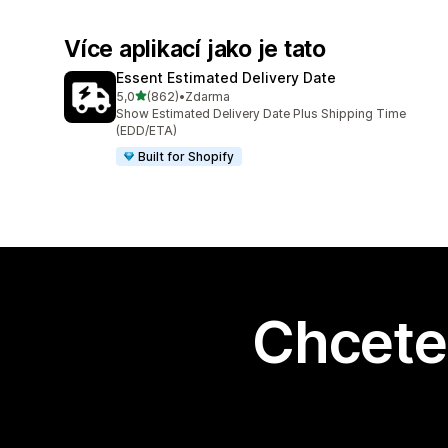
Více aplikací jako je tato
Essent Estimated Delivery Date
z 5 hvězd
5,0
(862)
•
Zdarma
Celkový počet recenzí: 862
Show Estimated Delivery Date Plus Shipping Time
(EDD/ETA)
Built for Shopify
Chcete 