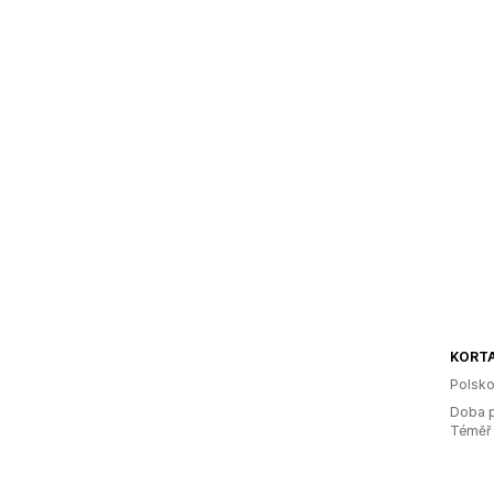
KORT
Polsk
Doba p
Téměř 