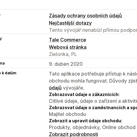
e
Zásady ochrany osobních údajů
Nejčastější dotazy
Tento vývojář nenabízí přímou podpor
ř
Tale Commerce
Webová stránka
Zielonka, PL
na
9. duben 2020
p k datům
Tato aplikace potřebuje přístup k ná
obchodu mohla fungovat. Důvody zjist
údajů
vývojáře.
Zobrazovat údaje o zákaznících:
Citlivé údaje, údaje o zařízení a aktivit
Zobrazovat údaje o zaměstnancích a sp
Majitel obchodu
Zobrazit a upravit údaje obchodu:
Produkty, objednávky, Online obchod
Zobrazit podrobnosti