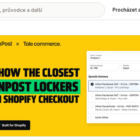
Procházet 
ie propagovaných obrázků