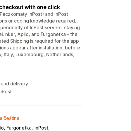
 checkout with one click
 (Paczkomaty InPost) and InPost
ions or coding knowledge required.
pendently of InPost servers, staying
eLinker, Apilo, and Furgonetka - the
ated Shipping is required for the app
ions appear after installation, before
, Italy, Luxembourg, Netherlands,
kend delivery
InPost
a čeština
lo, Furgonetka
InPost