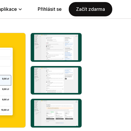
aplikace
Přihlásit se
Začít zdarma