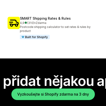
SMART Shipping Rates & Rules
z 5 hvězd
4,9
(310)
•
Zdarma
Celkový počet recenzí: 310
Postcode shipping calculator to set rates & rules by
product
Built for Shopify
přidat nějakou a
Vyzkoušejte si Shopify zdarma na 3 dny