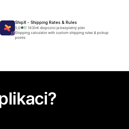
ShipX ‑ Shipping Rates & Rules
z 5 hvězd
5,0
(1 163)
•
K dispozici je bezplatný plán
Celkový počet recenzí: 1163
Shipping calculator with custom shipping rules & pickup
points
plikaci?