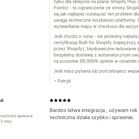
tylko dla sklepów na planie Shopify Plus (
Points) - to ograniczenie ze strony Shopi
się jak najlepiej rozwiązać ten problem d
uwagę techniczne możliwości platformy. 
wyświetlania mapy w checkout dla wszys
Jeśli chodzi o cenę - nie jesteśmy najtań
certyfikację Built for Shopify (najwyższy
przez Shopify), błyskawiczne ładowanie 
bezpłatną dostawę z automatycznym uwz
na poziomie 99,999% uptime w ostatnim m
Jeśli masz pytania lub potrzebujesz wspar
~ Patryk
AS
o
Bardzo łatwa integracja , używam ro
oužívání aplikace:
techniczna działa szybko i sprawnie.
2 roky