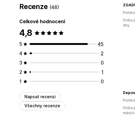
Recenze
ZGAD
(48)
Polsk
Doba p
Celkové hodnocení
dny
4,8
5
45
4
2
3
0
2
1
1
0
Depos
Napsat recenzi
Polsk
Všechny recenze
Doba p
měsíci