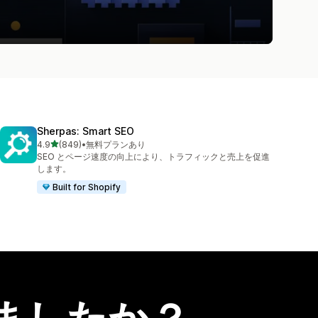
Sherpas: Smart SEO
5つ星中
4.9
(849)
•
無料プランあり
合計レビュー数：849件
SEO とページ速度の向上により、トラフィックと売上を促進
します。
Built for Shopify