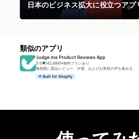
日本のビジネス拡大に役立つアプ
類似のアプリ
Judge.me Product Reviews App
5つ星中
5.0
(42,986)
•
無料プランあり
合計レビュー数：42986件
無制限に製品レビュー、評価、およびお客様の声を集める
Built for Shopify