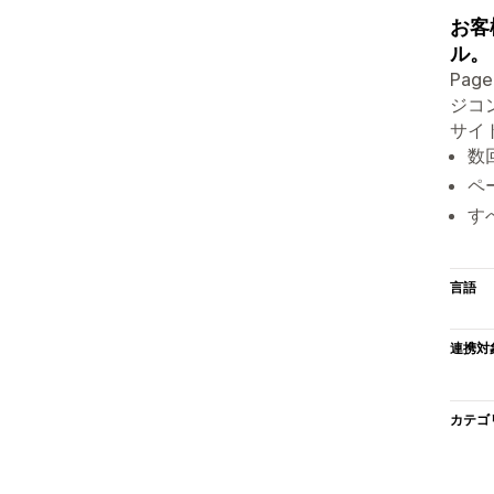
お客
ル。
Pa
ジコ
サイ
数
ペ
す
言語
連携対
カテゴ