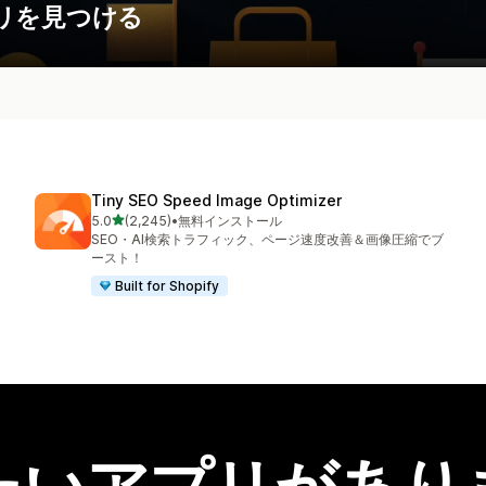
リを見つける
Tiny SEO Speed Image Optimizer
5つ星中
5.0
(2,245)
•
無料インストール
合計レビュー数：2245件
SEO・AI検索トラフィック、ページ速度改善＆画像圧縮でブ
ースト！
Built for Shopify