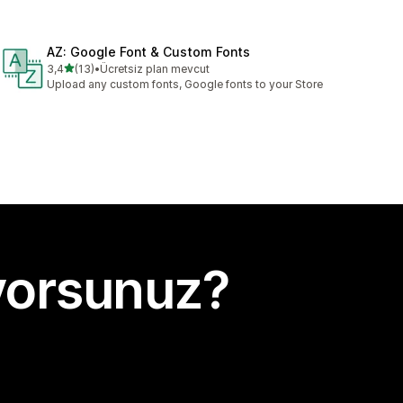
AZ: Google Font & Custom Fonts
5 yıldız üzerinden
3,4
(13)
•
Ücretsiz plan mevcut
toplam 13 değerlendirme
Upload any custom fonts, Google fonts to your Store
yorsunuz?