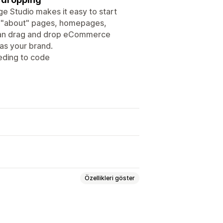
ge Studio makes it easy to start
s, "about" pages, homepages,
can drag and drop eCommerce
as your brand.
eding to code
Özellikleri göster
ında sayfaları
SSS