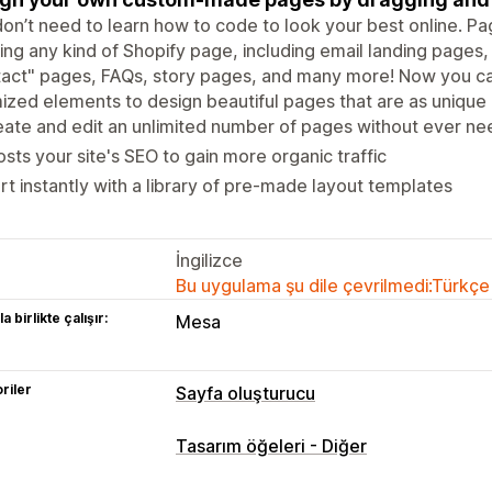
on’t need to learn how to code to look your best online. Pa
ing any kind of Shopify page, including email landing page
tact" pages, FAQs, story pages, and many more! Now you 
ized elements to design beautiful pages that are as unique 
ate and edit an unlimited number of pages without ever ne
sts your site's SEO to gain more organic traffic
rt instantly with a library of pre-made layout templates
İngilizce
Bu uygulama şu dile çevrilmedi:Türkçe
a birlikte çalışır:
Mesa
riler
Sayfa oluşturucu
Sayfa türleri
Tasarım öğeleri - Diğer
Açılış sayfaları
Ürün sayfaları
Çok yak