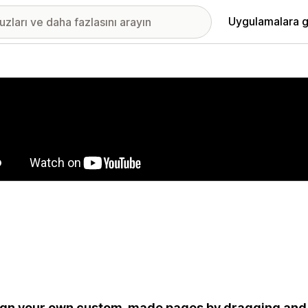
Uygulamalara g
ıkan görsel galerisi
gn your own custom-made pages by dragging and