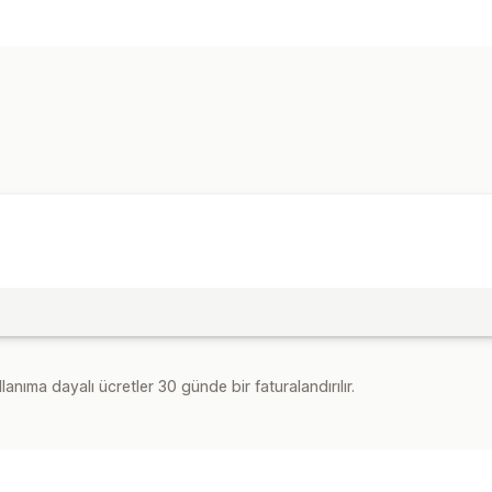
Yardım merkezi sayfaları
İletişim sayf
Alt bilgiler
Formlar
Basın sayfaları
Y
Fiyatlandırma sayfaları
Özel sayfalar
lanıma dayalı ücretler 30 günde bir faturalandırılır.