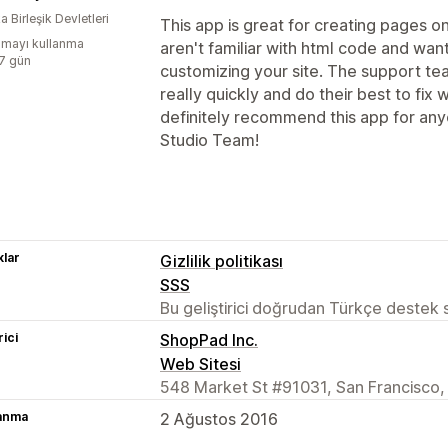
 Birleşik Devletleri
This app is great for creating pages on
mayı kullanma
aren't familiar with html code and wan
:7 gün
customizing your site. The support tea
really quickly and do their best to fix
definitely recommend this app for any
Studio Team!
lar
Gizlilik politikası
SSS
Bu geliştirici doğrudan Türkçe destek
rici
ShopPad Inc.
Web Sitesi
548 Market St #91031, San Francisco,
lanma
2 Ağustos 2016