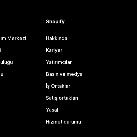
Shopify
dım Merkezi
Hakkında
i
Kariyer
luluğu
Yatırımcılar
gu
Basın ve medya
İş Ortakları
Satış ortakları
Yasal
Hizmet durumu