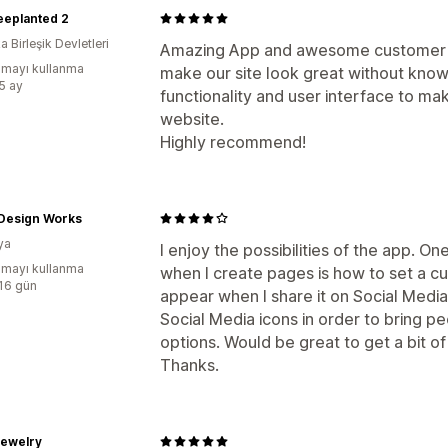
eeplanted 2
 Birleşik Devletleri
Amazing App and awesome customer su
mayı kullanma
make our site look great without know
:5 ay
functionality and user interface to ma
website.
Highly recommend!
 Design Works
ya
I enjoy the possibilities of the app. One
mayı kullanma
when I create pages is how to set a c
:16 gün
appear when I share it on Social Media.
Social Media icons in order to bring p
options. Would be great to get a bit of 
Thanks.
Jewelry