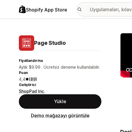
Shopify App Store
Öne ç
Page Studio
Fiyatlandırma
Aylık $9.99 . Ücretsiz deneme kullanılabilir.
Puan
4,4
(89)
Geliştirici
ShopPad Inc.
Yükle
Demo mağazayı görüntüle
Desi