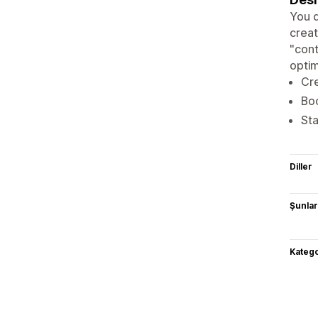
You d
creat
"con
optim
Cre
Boo
Sta
Diller
Şunlarl
Katego