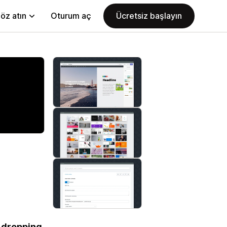
öz atın
Oturum aç
Ücretsiz başlayın
 dropping