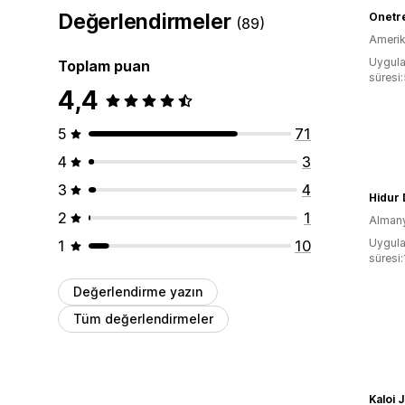
Değerlendirmeler
Onetr
(89)
Amerika
Uygula
Toplam puan
süresi
4,4
5
71
4
3
3
4
Hidur
2
1
Alman
Uygula
1
10
süresi
Değerlendirme yazın
Tüm değerlendirmeler
Kaloi 