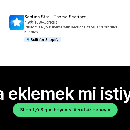
Section Star ‑ Theme Sections
5 yıldız üzerinden
4,9
(168)
•
Ücretsiz
toplam 168 değerlendirme
Customize your theme with sections, tabs, and product
bundles
Built for Shopify
 eklemek mi isti
Shopify'ı 3 gün boyunca ücretsiz deneyin