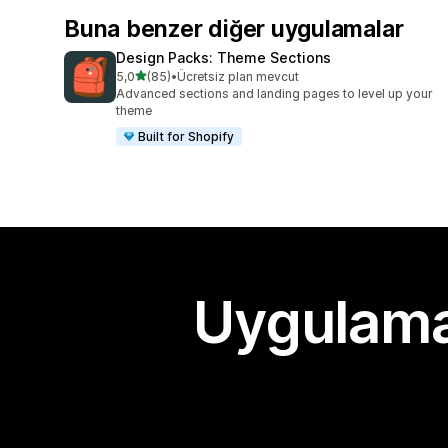
Buna benzer diğer uygulamalar
Design Packs: Theme Sections
5 yıldız üzerinden
5,0
(85)
•
Ücretsiz plan mevcut
toplam 85 değerlendirme
Advanced sections and landing pages to level up your
theme
Built for Shopify
Uygulama