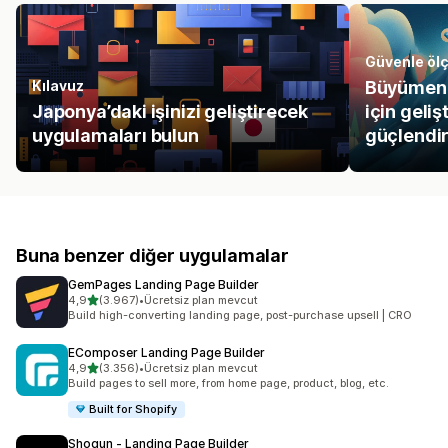
Güvenle ölç
Kılavuz
Büyümeni
Japonya’daki işinizi geliştirecek
için geli
uygulamaları bulun
güçlendir
Buna benzer diğer uygulamalar
GemPages Landing Page Builder
5 yıldız üzerinden
4,9
(3.967)
•
Ücretsiz plan mevcut
toplam 3967 değerlendirme
Build high-converting landing page, post-purchase upsell | CRO
EComposer Landing Page Builder
5 yıldız üzerinden
4,9
(3.356)
•
Ücretsiz plan mevcut
toplam 3356 değerlendirme
Build pages to sell more, from home page, product, blog, etc.
Built for Shopify
Shogun ‑ Landing Page Builder