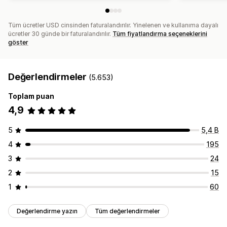
Tüm ücretler USD cinsinden faturalandırılır. Yinelenen ve kullanıma dayalı
ücretler 30 günde bir faturalandırılır.
Tüm fiyatlandırma seçeneklerini
göster
Değerlendirmeler
(5.653)
Toplam puan
4,9
5
5,4 B
4
195
3
24
2
15
1
60
Değerlendirme yazın
Tüm değerlendirmeler