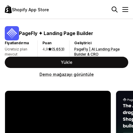
Shopify App Store
PageFly ✦ Landing Page Builder
Fiyatlandırma
Puan
Geliştirici
Ücretsiz plan
4,9
(5.653)
PageFly | AI Landing Page
mevcut
Builder & CRO
Yükle
Demo mağazayı görüntüle