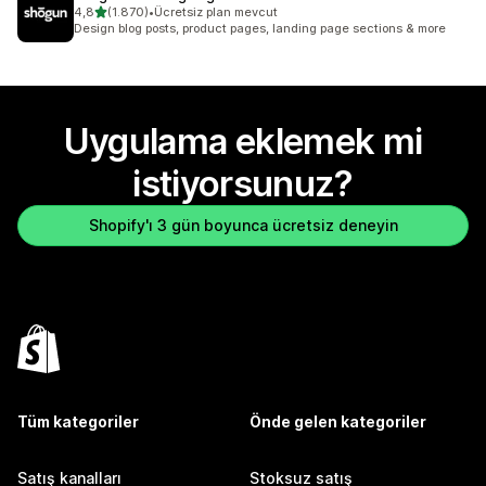
5 yıldız üzerinden
4,8
(1.870)
•
Ücretsiz plan mevcut
toplam 1870 değerlendirme
Design blog posts, product pages, landing page sections & more
Uygulama eklemek mi
istiyorsunuz?
Shopify'ı 3 gün boyunca ücretsiz deneyin
Tüm kategoriler
Önde gelen kategoriler
Satış kanalları
Stoksuz satış