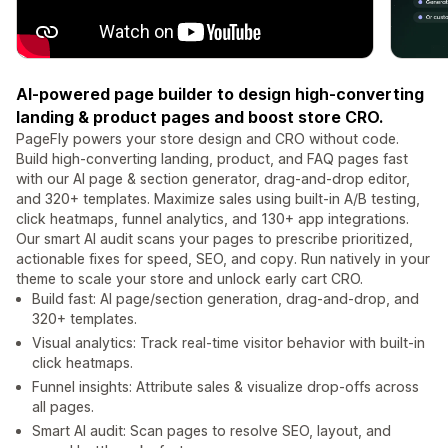
AI-powered page builder to design high-converting
landing & product pages and boost store CRO.
PageFly powers your store design and CRO without code.
Build high-converting landing, product, and FAQ pages fast
with our AI page & section generator, drag-and-drop editor,
and 320+ templates. Maximize sales using built-in A/B testing,
click heatmaps, funnel analytics, and 130+ app integrations.
Our smart AI audit scans your pages to prescribe prioritized,
actionable fixes for speed, SEO, and copy. Run natively in your
theme to scale your store and unlock early cart CRO.
Build fast: AI page/section generation, drag-and-drop, and
320+ templates.
Visual analytics: Track real-time visitor behavior with built-in
click heatmaps.
Funnel insights: Attribute sales & visualize drop-offs across
all pages.
Smart AI audit: Scan pages to resolve SEO, layout, and