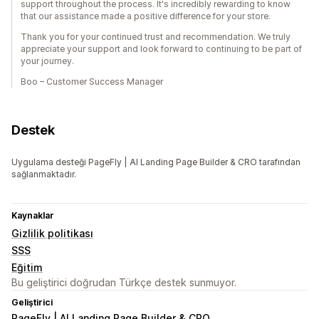
support throughout the process. It's incredibly rewarding to know
that our assistance made a positive difference for your store.
Thank you for your continued trust and recommendation. We truly
appreciate your support and look forward to continuing to be part of
your journey.
Boo – Customer Success Manager
Destek
Uygulama desteği PageFly | AI Landing Page Builder & CRO tarafından
sağlanmaktadır.
Kaynaklar
Gizlilik politikası
SSS
Eğitim
Bu geliştirici doğrudan Türkçe destek sunmuyor.
Geliştirici
PageFly | AI Landing Page Builder & CRO