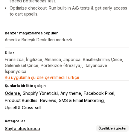
speed bottlenecks fast.
Optimize checkout: Run built-in A/B tests & get early access
to cart upsells.
Benzer mağazalarda popüler
Amerika Birleşik Devletleri merkezli
Diller
Fransızca, İngilizce, Almanca, Japonca, Basitleştirilmiş Çince,
Geleneksel Çince, Portekizce (Brezilya), İtalyancave
İspanyolca
Bu uygulama şu dile çevrilmedi:Türkçe
Şunlarla birlikte çalışır:
Ödeme
Shopify Yöneticisi
Any theme
Facebook Pixel
Product Bundles
Reviews
SMS & Email Marketing
Upsell & Cross-sell
Kategoriler
Sayfa oluşturucu
Özellikleri göster