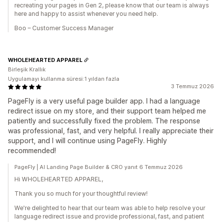
recreating your pages in Gen 2, please know that our team is always
here and happy to assist whenever you need help.
Boo – Customer Success Manager
WHOLEHEARTED APPAREL
Birleşik Krallık
Uygulamayı kullanma süresi:1 yıldan fazla
3 Temmuz 2026
PageFly is a very useful page builder app. I had a language
redirect issue on my store, and their support team helped me
patiently and successfully fixed the problem. The response
was professional, fast, and very helpful. I really appreciate their
support, and I will continue using PageFly. Highly
recommended!
PageFly | AI Landing Page Builder & CRO yanıt 6 Temmuz 2026
Hi WHOLEHEARTED APPAREL,
Thank you so much for your thoughtful review!
We're delighted to hear that our team was able to help resolve your
language redirect issue and provide professional, fast, and patient