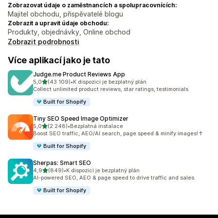
Zobrazovat údaje o zaměstnancích a spolupracovnících:
Majitel obchodu, přispěvatelé blogu
Zobrazit a upravit údaje obchodu:
Produkty, objednávky, Online obchod
Zobrazit podrobnosti
Více aplikací jako je tato
Judge.me Product Reviews App
z 5 hvězd
5,0
(43 109)
•
K dispozici je bezplatný plán
Celkový počet recenzí: 43109
Collect unlimited product reviews, star ratings, testimonials
Built for Shopify
Tiny SEO Speed Image Optimizer
z 5 hvězd
5,0
(2 248)
•
Bezplatná instalace
Celkový počet recenzí: 2248
Boost SEO traffic, AEO/AI search, page speed & minify images!↑
Built for Shopify
Sherpas: Smart SEO
z 5 hvězd
4,9
(849)
•
K dispozici je bezplatný plán
Celkový počet recenzí: 849
AI-powered SEO, AEO & page speed to drive traffic and sales.
Built for Shopify