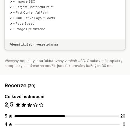
+ Improve SEO
+ Largest Contentful Paint
+ First Contentful Paint
+ Cumulative Layout Shifts
+ Page Speed
+ Image Optimization
7denní zkušební verze zdarma
Všechny poplatky jsou fakturovány v měně USD. Opakované poplatky
a poplatky založené na použití jsou fakturovány každých 30 dní.
Recenze
(39)
Celkové hodnocení
2,5
5
20
4
0