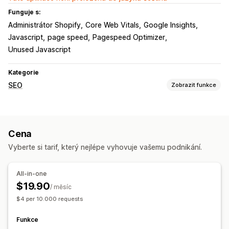
Funguje s:
Administrátor Shopify
Core Web Vitals
Google Insights
Javascript
page speed
Pagespeed Optimizer
Unused Javascript
Kategorie
SEO
Zobrazit funkce
Nástroje SEO
Komprese obrázků
Změna velikosti obrázků
Cena
Převod typů souborů
Přednačtení
Lazy loading
Skripty
Vyberte si tarif, který nejlépe vyhovuje vašemu podnikání.
Optimalizace obrázků
Optimalizace rychlosti
Optimalizace obsahu
Optimalizace motivů
All-in-one
Sledování výkonu
$19.90
/ měsíc
Skóre SEO
Analýza rychlosti
Sledování pořadí
$4 per 10.000 requests
Funkce