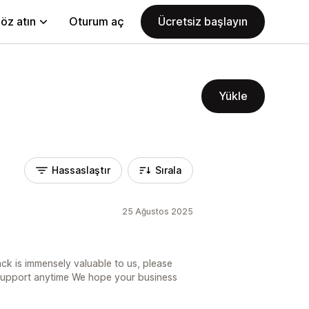
öz atın
Oturum aç
Ücretsiz başlayın
Yükle
Hassaslaştır
Sırala
25 Ağustos 2025
ck is immensely valuable to us, please
t support anytime We hope your business