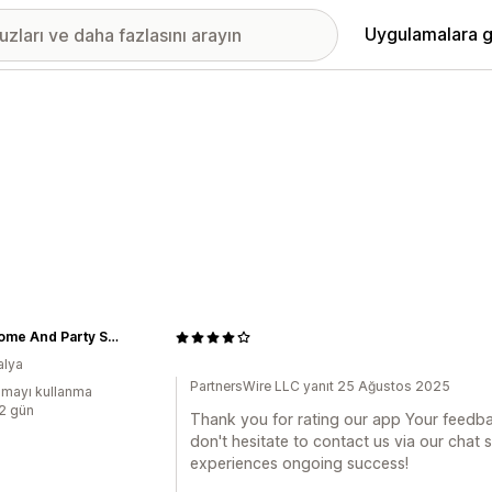
Uygulamalara g
The Home And Party Shop
alya
PartnersWire LLC yanıt 25 Ağustos 2025
mayı kullanma
:2 gün
Thank you for rating our app Your feedba
don't hesitate to contact us via our cha
experiences ongoing success!