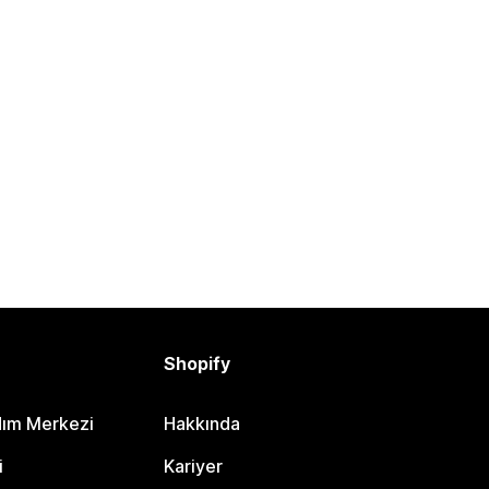
Shopify
dım Merkezi
Hakkında
i
Kariyer