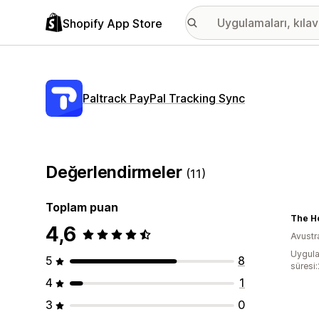
Shopify App Store
Paltrack PayPal Tracking Sync
Değerlendirmeler
(11)
Toplam puan
4,6
Avustr
Uygula
5
8
süresi
4
1
3
0