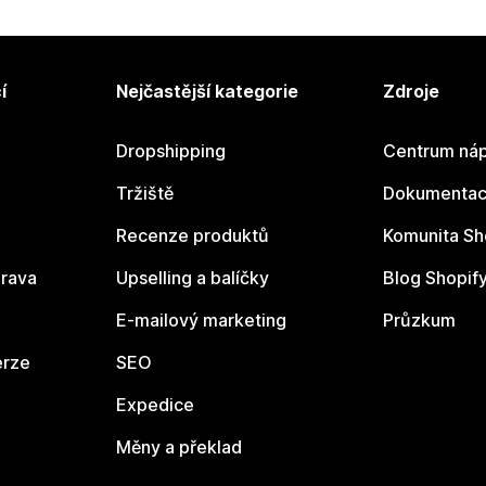
í
Nejčastější kategorie
Zdroje
Dropshipping
Centrum náp
Tržiště
Dokumentace
Recenze produktů
Komunita Sh
rava
Upselling a balíčky
Blog Shopif
E-mailový marketing
Průzkum
erze
SEO
Expedice
Měny a překlad