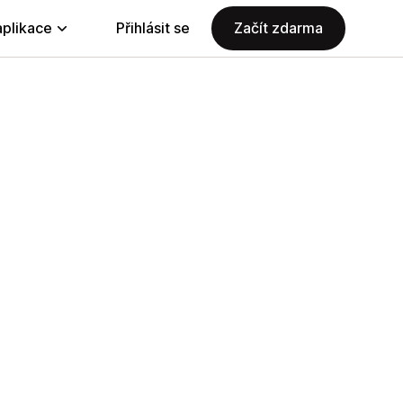
aplikace
Přihlásit se
Začít zdarma