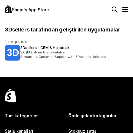
Shopify App Store
3Dsellers tarafından geliştirilen uygulamalar
1 uygulama
3Dsellers ‑ CRM & Helpdesk
5 yıldız üzerinden
5,0
(2)
•
Free trial available
toplam 2 değerlendirme
Streamline Customer Support with 3Dsellers Helpdesk
Tüm kategoriler
Önde gelen kategoriler
Satış kanalları
Stoksuz satış