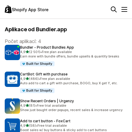
Shopify App Store
Aplikace od Bundler.app
Počet aplikací: 4
Bundler ‑ Product Bundles App
z 5 hvězd
4,9
(2 501)
•
Free plan available
Celkový počet recenzí: 2501
Earn more with bundle offers, bundle upsells & quantity breaks
Built for Shopify
CartBot: Gift with purchase
z 5 hvězd
4,9
(486)
•
Free plan available
Celkový počet recenzí: 486
Auto add to cart a gift with purchase, BOGO, buy X get Y, etc.
Built for Shopify
Show Recent Orders | Urgenzy
z 5 hvězd
4,9
(81)
•
Free trial available
Celkový počet recenzí: 81
Show just bought order popups, recent sales & increase urgency
Add to cart button ‑ FoxCart
z 5 hvězd
4,9
(58)
•
Free trial available
Celkový počet recenzí: 58
Boost sales w/ buy buttons & sticky add to cart buttons