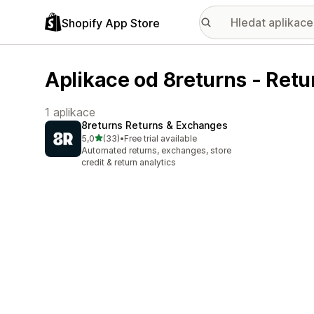
Shopify App Store
Aplikace od 8returns - Retu
1 aplikace
8returns Returns & Exchanges
z 5 hvězd
5,0
(33)
•
Free trial available
Celkový počet recenzí: 33
Automated returns, exchanges, store
credit & return analytics