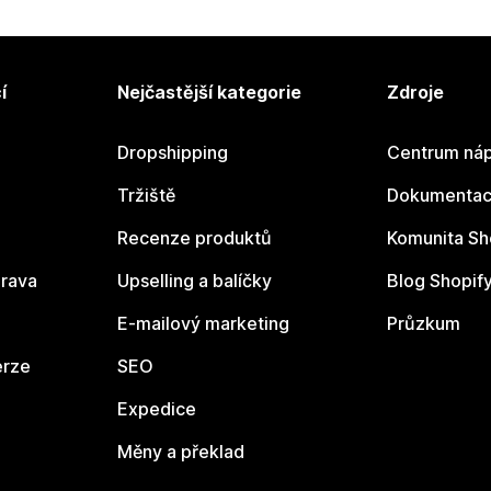
í
Nejčastější kategorie
Zdroje
Dropshipping
Centrum náp
Tržiště
Dokumentace
Recenze produktů
Komunita Sh
rava
Upselling a balíčky
Blog Shopif
E-mailový marketing
Průzkum
erze
SEO
Expedice
Měny a překlad