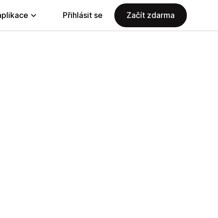
aplikace
Přihlásit se
Začít zdarma