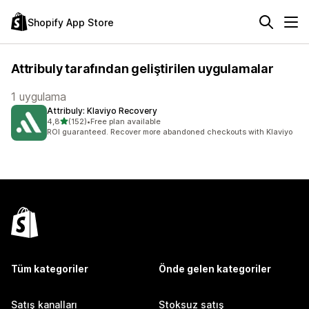
Shopify App Store
Attribuly tarafından geliştirilen uygulamalar
1 uygulama
Attribuly: Klaviyo Recovery
5 yıldız üzerinden
4,8
(152)
•
Free plan available
toplam 152 değerlendirme
ROI guaranteed. Recover more abandoned checkouts with Klaviyo
Tüm kategoriler
Önde gelen kategoriler
Satış kanalları
Stoksuz satış