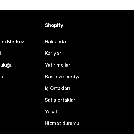
Shopify
dım Merkezi
Hakkında
i
Kariyer
luluğu
Yatırımcılar
gu
Basın ve medya
İş Ortakları
Satış ortakları
Yasal
Hizmet durumu