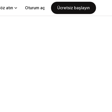
öz atın
Oturum aç
Ücretsiz başlayın