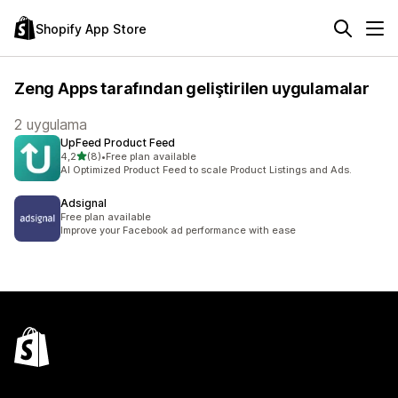
Shopify App Store
Zeng Apps tarafından geliştirilen uygulamalar
2 uygulama
UpFeed Product Feed
5 yıldız üzerinden
4,2
(8)
•
Free plan available
toplam 8 değerlendirme
AI Optimized Product Feed to scale Product Listings and Ads.
Adsignal
Free plan available
Improve your Facebook ad performance with ease