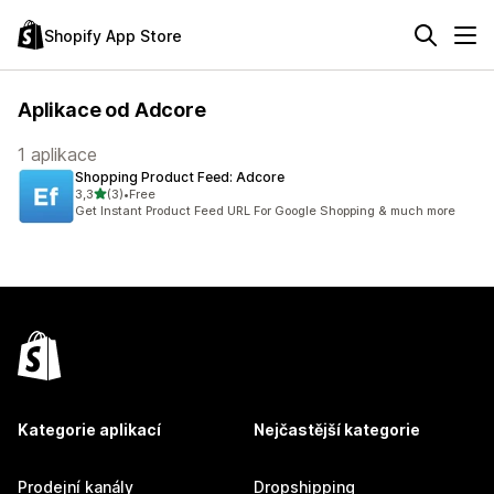
Shopify App Store
Aplikace od Adcore
1 aplikace
Shopping Product Feed: Adcore
z 5 hvězd
3,3
(3)
•
Free
Celkový počet recenzí: 3
Get Instant Product Feed URL For Google Shopping & much more
Kategorie aplikací
Nejčastější kategorie
Prodejní kanály
Dropshipping