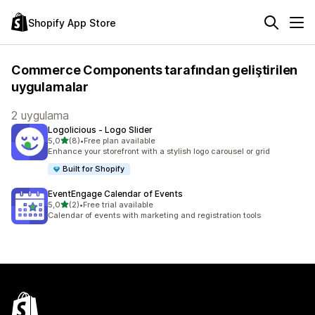
Shopify App Store
Commerce Components tarafından geliştirilen
uygulamalar
2 uygulama
Logolicious ‑ Logo Slider
5 yıldız üzerinden
5,0
(8)
•
Free plan available
toplam 8 değerlendirme
Enhance your storefront with a stylish logo carousel or grid
Built for Shopify
EventEngage Calendar of Events
5 yıldız üzerinden
5,0
(2)
•
Free trial available
toplam 2 değerlendirme
Calendar of events with marketing and registration tools