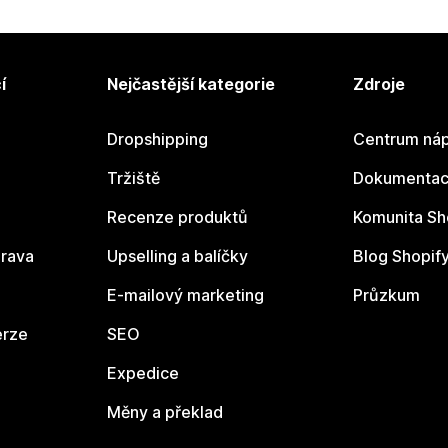
í
Nejčastější kategorie
Zdroje
Dropshipping
Centrum náp
Tržiště
Dokumentace
Recenze produktů
Komunita Sh
rava
Upselling a balíčky
Blog Shopif
E-mailový marketing
Průzkum
erze
SEO
Expedice
Měny a překlad