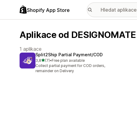
Shopify App Store
Aplikace od DESIGNOMATE
1 aplikace
Split2Ship Partial Payment/COD
z 5 hvězd
3,8
(7)
•
Free plan available
Celkový počet recenzí: 7
Collect partial payment for COD orders,
remainder on Delivery