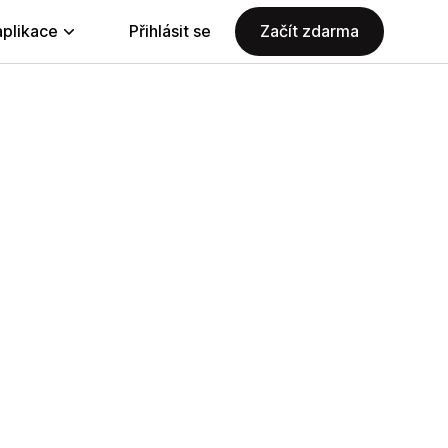
aplikace
Přihlásit se
Začít zdarma