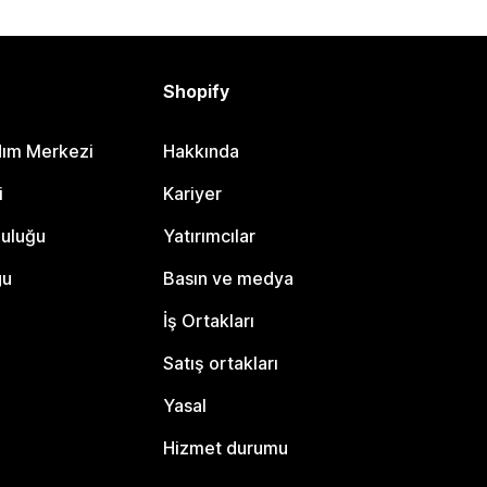
Shopify
dım Merkezi
Hakkında
i
Kariyer
luluğu
Yatırımcılar
gu
Basın ve medya
İş Ortakları
Satış ortakları
Yasal
Hizmet durumu