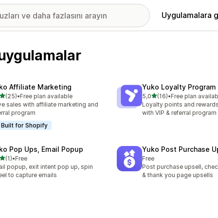
Uygulamalara g
n uygulamalar
ko Affiliate Marketing
Yuko Loyalty Program
5 yıldız üzerinden
5 yıldız üzerinden
(25)
•
Free plan available
5,0
(16)
•
Free plan availab
lam 25 değerlendirme
toplam 16 değerlendirme
ve sales with affiliate marketing and
Loyalty points and reward
erral program
with VIP & referral program
Built for Shopify
ko Pop Ups, Email Popup
Yuko Post Purchase U
5 yıldız üzerinden
(1)
•
Free
Free
lam 1 değerlendirme
il popup, exit intent pop up, spin
Post purchase upsell, chec
el to capture emails
& thank you page upsells