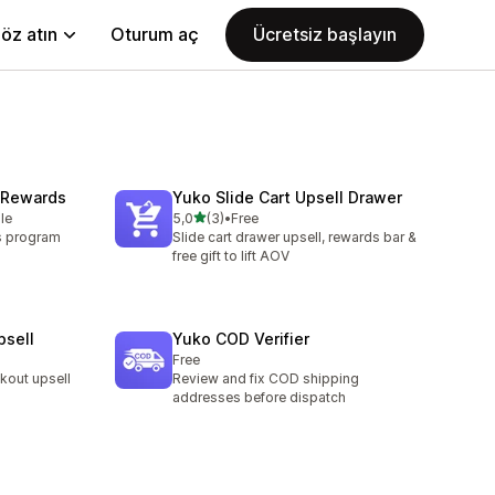
öz atın
Oturum aç
Ücretsiz başlayın
 Rewards
Yuko Slide Cart Upsell Drawer
5 yıldız üzerinden
le
5,0
(3)
•
Free
toplam 3 değerlendirme
s program
Slide cart drawer upsell, rewards bar &
free gift to lift AOV
psell
Yuko COD Verifier
Free
kout upsell
Review and fix COD shipping
addresses before dispatch