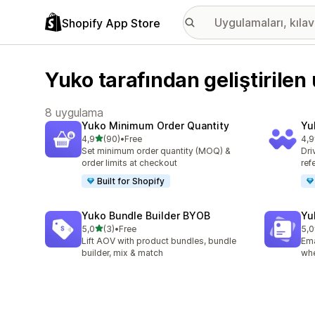
Shopify App Store
Yuko tarafından geliştirile
8 uygulama
Yuko Minimum Order Quantity
Yu
5 yıldız üzerinden
4,9
(90)
•
Free
4,9
toplam 90 değerlendirme
top
Set minimum order quantity (MOQ) &
Dri
order limits at checkout
ref
Built for Shopify
Yuko Bundle Builder BYOB
Yu
5 yıldız üzerinden
5,0
(3)
•
Free
5,0
toplam 3 değerlendirme
top
Lift AOV with product bundles, bundle
Ema
builder, mix & match
whe