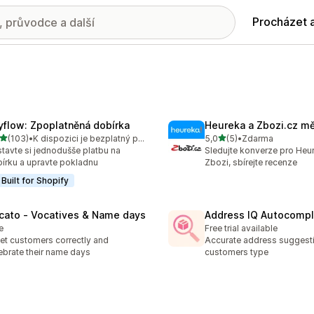
Procházet 
yflow: Zpoplatněná dobírka
Heureka a Zbozi.cz mě
z 5 hvězd
z 5 hvězd
(103)
•
K dispozici je bezplatný plán
5,0
(5)
•
Zdarma
kový počet recenzí: 103
Celkový počet recenzí: 5
tavte si jednodušše platbu na
Sledujte konverze pro Heu
írku a upravte pokladnu
Zbozi, sbírejte recenze
Built for Shopify
cato ‑ Vocatives & Name days
Address IQ Autocomp
e
Free trial available
et customers correctly and
Accurate address suggest
ebrate their name days
customers type