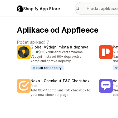
Shopify App Store
Aplikace od Appfleece
Počet aplikací: 7
Globe: Výdejní místa & doprava
Pa
z 5 hvězd
5,0
(111)
•
Zkušební verze zdarma
5,0
Celkový počet recenzí: 111
Cel
Výdejní místa od 60+ dopravců a
Nas
kompletní správa dopravy
dob
Built for Shopify
Nexa ‑ Checkout T&C Checkbox
Vo
Free
Fre
Add GDPR compliant ToC checkbox to
Gre
your new checkout page
cel