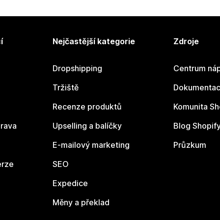
í
Nejčastější kategorie
Zdroje
Dropshipping
Centrum náp
Tržiště
Dokumentace
Recenze produktů
Komunita Sh
rava
Upselling a balíčky
Blog Shopif
E-mailový marketing
Průzkum
erze
SEO
Expedice
Měny a překlad