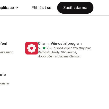
aplikace
Přihlásit se
Začít zdarma
ření
Charm: Věrnostní program
z 5 hvězd
5,0
(2)
•
K dispozici je bezplatný plán
Celkový počet recenzí: 2
reka nebo
Věrnostní body, VIP úrovně,
doporučení a placená členství
lete
ions as