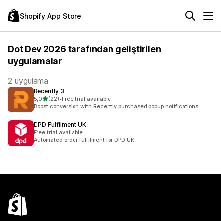
Shopify App Store
Dot Dev 2026 tarafından geliştirilen
uygulamalar
2 uygulama
Recently 3
5 yıldız üzerinden
5,0
(22)
•
Free trial available
toplam 22 değerlendirme
Boost conversion with Recently purchased popup notifications.
DPD Fulfilment UK
Free trial available
Automated order fulfilment for DPD UK