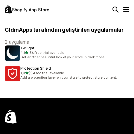
Shopify App Store
CldmApps tarafından geliştirilen uygulamalar
2 uygulama
Twilight
5 yıldız üzerinden
4,1
(5)
•
Free trial available
toplam 5 değerlendirme
Get another beautiful look of your store in dark mode.
Protection Shield
5 yıldız üzerinden
1,0
(1)
•
Free trial available
toplam 1 değerlendirme
Add a protection layer on your store to protect store content.