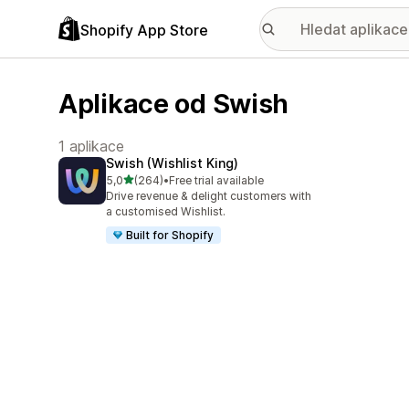
Shopify App Store
Aplikace od Swish
1 aplikace
Swish (Wishlist King)
z 5 hvězd
5,0
(264)
•
Free trial available
Celkový počet recenzí: 264
Drive revenue & delight customers with
a customised Wishlist.
Built for Shopify