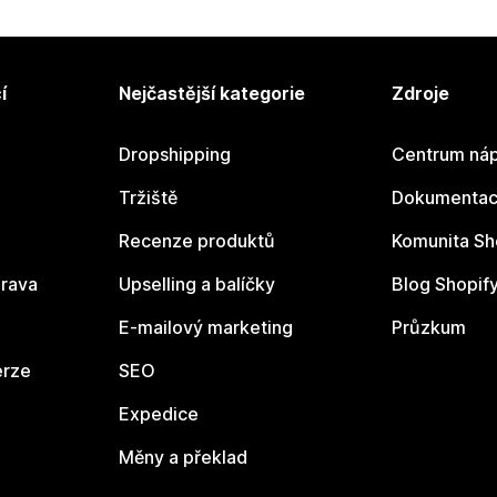
í
Nejčastější kategorie
Zdroje
Dropshipping
Centrum náp
Tržiště
Dokumentace
Recenze produktů
Komunita Sh
rava
Upselling a balíčky
Blog Shopif
E-mailový marketing
Průzkum
erze
SEO
Expedice
Měny a překlad