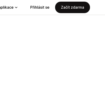
aplikace
Přihlásit se
Začít zdarma